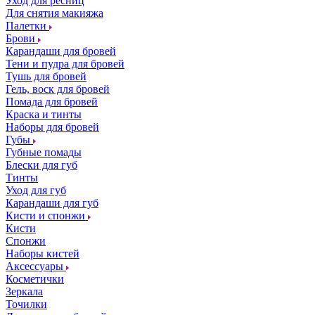
Уход для ресниц
Для снятия макияжа
Палетки
Брови
Карандаши для бровей
Тени и пудра для бровей
Тушь для бровей
Гель, воск для бровей
Помада для бровей
Краска и тинты
Наборы для бровей
Губы
Губные помады
Блески для губ
Тинты
Уход для губ
Карандаши для губ
Кисти и спонжи
Кисти
Спонжи
Наборы кистей
Аксессуары
Косметички
Зеркала
Точилки