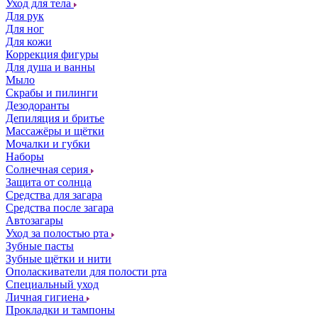
Уход для тела
Для рук
Для ног
Для кожи
Коррекция фигуры
Для душа и ванны
Мыло
Скрабы и пилинги
Дезодоранты
Депиляция и бритье
Массажёры и щётки
Мочалки и губки
Наборы
Солнечная серия
Защита от солнца
Средства для загара
Средства после загара
Автозагары
Уход за полостью рта
Зубные пасты
Зубные щётки и нити
Ополаскиватели для полости рта
Специальный уход
Личная гигиена
Прокладки и тампоны