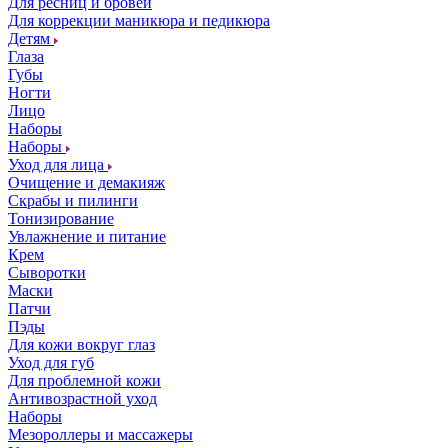
Для ресниц и бровей
Для коррекции маникюра и педикюра
Детям
Глаза
Губы
Ногти
Лицо
Наборы
Наборы
Уход для лица
Очищение и демакияж
Скрабы и пилинги
Тонизирование
Увлажнение и питание
Крем
Сыворотки
Маски
Патчи
Пэды
Для кожи вокруг глаз
Уход для губ
Для проблемной кожи
Антивозрастной уход
Наборы
Мезороллеры и массажеры