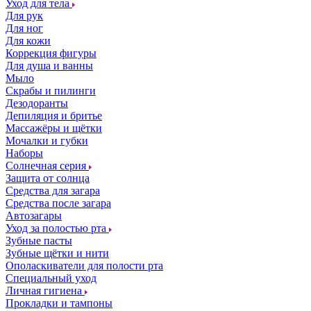
Уход для тела
Для рук
Для ног
Для кожи
Коррекция фигуры
Для душа и ванны
Мыло
Скрабы и пилинги
Дезодоранты
Депиляция и бритье
Массажёры и щётки
Мочалки и губки
Наборы
Солнечная серия
Защита от солнца
Средства для загара
Средства после загара
Автозагары
Уход за полостью рта
Зубные пасты
Зубные щётки и нити
Ополаскиватели для полости рта
Специальный уход
Личная гигиена
Прокладки и тампоны