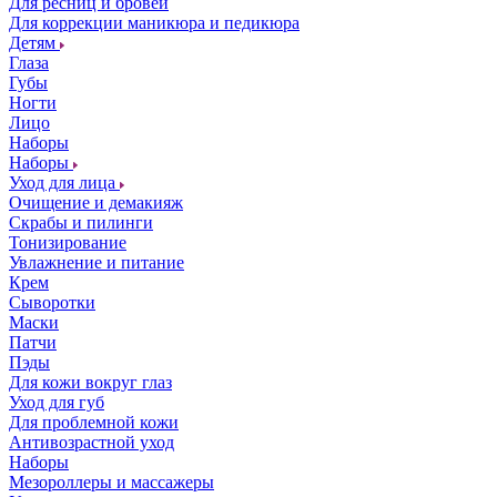
Для ресниц и бровей
Для коррекции маникюра и педикюра
Детям
Глаза
Губы
Ногти
Лицо
Наборы
Наборы
Уход для лица
Очищение и демакияж
Скрабы и пилинги
Тонизирование
Увлажнение и питание
Крем
Сыворотки
Маски
Патчи
Пэды
Для кожи вокруг глаз
Уход для губ
Для проблемной кожи
Антивозрастной уход
Наборы
Мезороллеры и массажеры