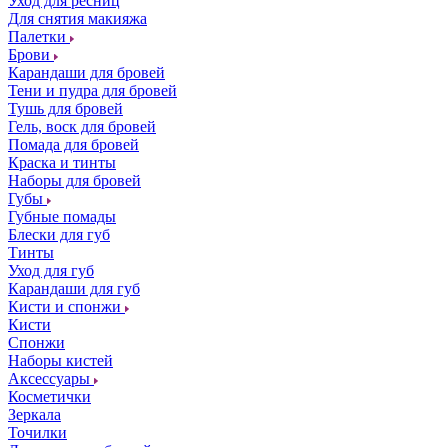
Уход для ресниц
Для снятия макияжа
Палетки
Брови
Карандаши для бровей
Тени и пудра для бровей
Тушь для бровей
Гель, воск для бровей
Помада для бровей
Краска и тинты
Наборы для бровей
Губы
Губные помады
Блески для губ
Тинты
Уход для губ
Карандаши для губ
Кисти и спонжи
Кисти
Спонжи
Наборы кистей
Аксессуары
Косметички
Зеркала
Точилки