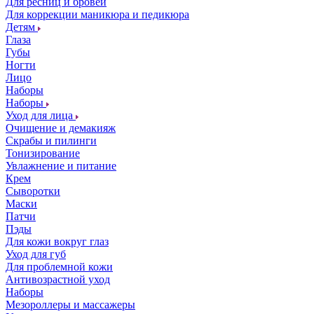
Для ресниц и бровей
Для коррекции маникюра и педикюра
Детям
Глаза
Губы
Ногти
Лицо
Наборы
Наборы
Уход для лица
Очищение и демакияж
Скрабы и пилинги
Тонизирование
Увлажнение и питание
Крем
Сыворотки
Маски
Патчи
Пэды
Для кожи вокруг глаз
Уход для губ
Для проблемной кожи
Антивозрастной уход
Наборы
Мезороллеры и массажеры