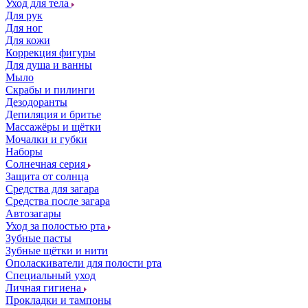
Уход для тела
Для рук
Для ног
Для кожи
Коррекция фигуры
Для душа и ванны
Мыло
Скрабы и пилинги
Дезодоранты
Депиляция и бритье
Массажёры и щётки
Мочалки и губки
Наборы
Солнечная серия
Защита от солнца
Средства для загара
Средства после загара
Автозагары
Уход за полостью рта
Зубные пасты
Зубные щётки и нити
Ополаскиватели для полости рта
Специальный уход
Личная гигиена
Прокладки и тампоны