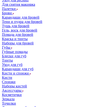
Уход для ресниц
Для снятия макияжа
Палетки
Брови
Карандаши для бровей
Тени и пудра для бровей
Тушь для бровей
Гель, воск для бровей
Помада для бровей
Краска и тинты
Наборы для бровей
Губы
Губные помады
Блески для губ
Тинты
Уход для губ
Карандаши для губ
Кисти и спонжи
Кисти
Спонжи
Наборы кистей
Аксессуары
Косметички
Зеркала
Точилки