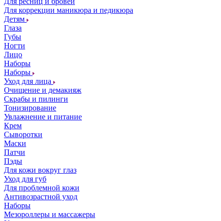
Для ресниц и бровей
Для коррекции маникюра и педикюра
Детям
Глаза
Губы
Ногти
Лицо
Наборы
Наборы
Уход для лица
Очищение и демакияж
Скрабы и пилинги
Тонизирование
Увлажнение и питание
Крем
Сыворотки
Маски
Патчи
Пэды
Для кожи вокруг глаз
Уход для губ
Для проблемной кожи
Антивозрастной уход
Наборы
Мезороллеры и массажеры