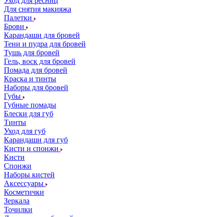
Уход для ресниц
Для снятия макияжа
Палетки
Брови
Карандаши для бровей
Тени и пудра для бровей
Тушь для бровей
Гель, воск для бровей
Помада для бровей
Краска и тинты
Наборы для бровей
Губы
Губные помады
Блески для губ
Тинты
Уход для губ
Карандаши для губ
Кисти и спонжи
Кисти
Спонжи
Наборы кистей
Аксессуары
Косметички
Зеркала
Точилки