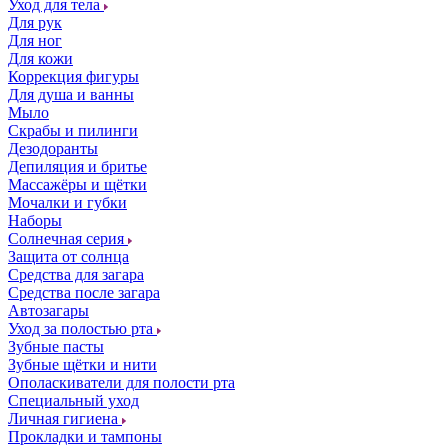
Уход для тела
Для рук
Для ног
Для кожи
Коррекция фигуры
Для душа и ванны
Мыло
Скрабы и пилинги
Дезодоранты
Депиляция и бритье
Массажёры и щётки
Мочалки и губки
Наборы
Солнечная серия
Защита от солнца
Средства для загара
Средства после загара
Автозагары
Уход за полостью рта
Зубные пасты
Зубные щётки и нити
Ополаскиватели для полости рта
Специальный уход
Личная гигиена
Прокладки и тампоны