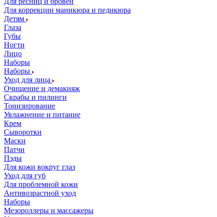
Для ресниц и бровей
Для коррекции маникюра и педикюра
Детям
Глаза
Губы
Ногти
Лицо
Наборы
Наборы
Уход для лица
Очищение и демакияж
Скрабы и пилинги
Тонизирование
Увлажнение и питание
Крем
Сыворотки
Маски
Патчи
Пэды
Для кожи вокруг глаз
Уход для губ
Для проблемной кожи
Антивозрастной уход
Наборы
Мезороллеры и массажеры