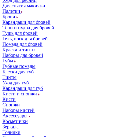
Уход для ресниц
Для снятия макияжа
Палетки
Брови
Карандаши для бровей
Тени и пудра для бровей
Тушь для бровей
Гель, воск для бровей
Помада для бровей
Краска и тинты
Наборы для бровей
Губы
Губные помады
Блески для губ
Тинты
Уход для губ
Карандаши для губ
Кисти и спонжи
Кисти
Спонжи
Наборы кистей
Аксессуары
Косметички
Зеркала
Точилки