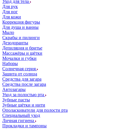
Уход для тела
Для рук
Для ног
Для кожи
Коррекция фигуры
Для душа и ванны
Мыло
Скрабы и пилинги
Дезодоранты
Депиляция и бритье
Массажёры и щётки
Мочалки и губки
Наборы
Солнечная серия
Защита от солнца
Средства для загара
Средства после загара
Автозагары
Уход за полостью рта
Зубные пасты
Зубные щётки и нити
Ополаскиватели для полости рта
Специальный уход
Личная гигиена
Прокладки и тампоны