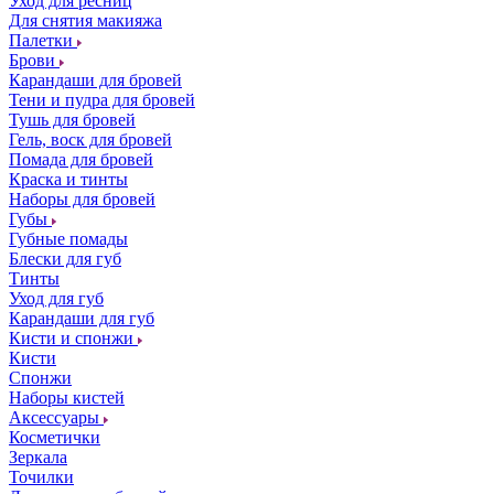
Уход для ресниц
Для снятия макияжа
Палетки
Брови
Карандаши для бровей
Тени и пудра для бровей
Тушь для бровей
Гель, воск для бровей
Помада для бровей
Краска и тинты
Наборы для бровей
Губы
Губные помады
Блески для губ
Тинты
Уход для губ
Карандаши для губ
Кисти и спонжи
Кисти
Спонжи
Наборы кистей
Аксессуары
Косметички
Зеркала
Точилки