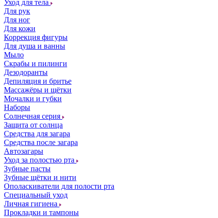
Уход для тела
Для рук
Для ног
Для кожи
Коррекция фигуры
Для душа и ванны
Мыло
Скрабы и пилинги
Дезодоранты
Депиляция и бритье
Массажёры и щётки
Мочалки и губки
Наборы
Солнечная серия
Защита от солнца
Средства для загара
Средства после загара
Автозагары
Уход за полостью рта
Зубные пасты
Зубные щётки и нити
Ополаскиватели для полости рта
Специальный уход
Личная гигиена
Прокладки и тампоны