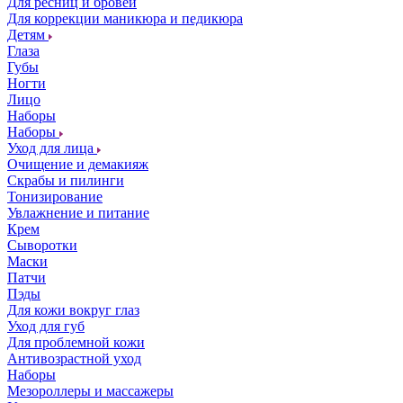
Для ресниц и бровей
Для коррекции маникюра и педикюра
Детям
Глаза
Губы
Ногти
Лицо
Наборы
Наборы
Уход для лица
Очищение и демакияж
Скрабы и пилинги
Тонизирование
Увлажнение и питание
Крем
Сыворотки
Маски
Патчи
Пэды
Для кожи вокруг глаз
Уход для губ
Для проблемной кожи
Антивозрастной уход
Наборы
Мезороллеры и массажеры