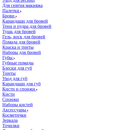
Уход для ресниц
Для снятия макияжа
Палетки
Брови
Карандаши для бровей
Тени и пудра для бровей
Тушь для бровей
Гель, воск для бровей
Помада для бровей
Краска и тинты
Наборы для бровей
Губы
Губные помады
Блески для губ
Тинты
Уход для губ
Карандаши для губ
Кисти и спонжи
Кисти
Спонжи
Наборы кистей
Аксессуары
Косметички
Зеркала
Точилки