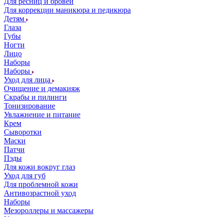
Для ресниц и бровей
Для коррекции маникюра и педикюра
Детям
Глаза
Губы
Ногти
Лицо
Наборы
Наборы
Уход для лица
Очищение и демакияж
Скрабы и пилинги
Тонизирование
Увлажнение и питание
Крем
Сыворотки
Маски
Патчи
Пэды
Для кожи вокруг глаз
Уход для губ
Для проблемной кожи
Антивозрастной уход
Наборы
Мезороллеры и массажеры