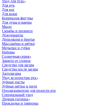
Уход для тела
Для рук
Для ног
Для кожи
Коррекция фигуры
Для душа и ванны
Мыло
Скрабы и пилинги
Дезодоранты
Депиляция и бритье
Массажёры и щётки
Мочалки и губки
Наборы
Солнечная серия
Защита от солнца
Средства для загара
Средства после загара
Автозагары
Уход за полостью рта
Зубные пасты
Зубные щётки и нити
Ополаскиватели для полости рта
Специальный уход
Личная гигиена
Прокладки и тампоны