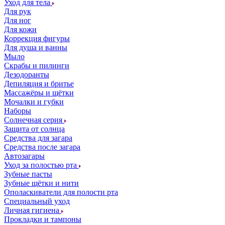
Уход для тела
Для рук
Для ног
Для кожи
Коррекция фигуры
Для душа и ванны
Мыло
Скрабы и пилинги
Дезодоранты
Депиляция и бритье
Массажёры и щётки
Мочалки и губки
Наборы
Солнечная серия
Защита от солнца
Средства для загара
Средства после загара
Автозагары
Уход за полостью рта
Зубные пасты
Зубные щётки и нити
Ополаскиватели для полости рта
Специальный уход
Личная гигиена
Прокладки и тампоны