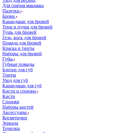
Уход для ресниц
Для снятия макияжа
Палетки
Брови
Карандаши для бровей
Тени и пудра для бровей
Тушь для бровей
Гель, воск для бровей
Помада для бровей
Краска и тинты
Наборы для бровей
Губы
Губные помады
Блески для губ
Тинты
Уход для губ
Карандаши для губ
Кисти и спонжи
Кисти
Спонжи
Наборы кистей
Аксессуары
Косметички
Зеркала
Точилки