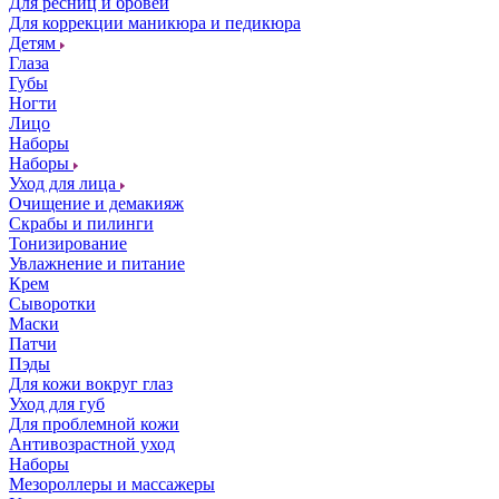
Для ресниц и бровей
Для коррекции маникюра и педикюра
Детям
Глаза
Губы
Ногти
Лицо
Наборы
Наборы
Уход для лица
Очищение и демакияж
Скрабы и пилинги
Тонизирование
Увлажнение и питание
Крем
Сыворотки
Маски
Патчи
Пэды
Для кожи вокруг глаз
Уход для губ
Для проблемной кожи
Антивозрастной уход
Наборы
Мезороллеры и массажеры