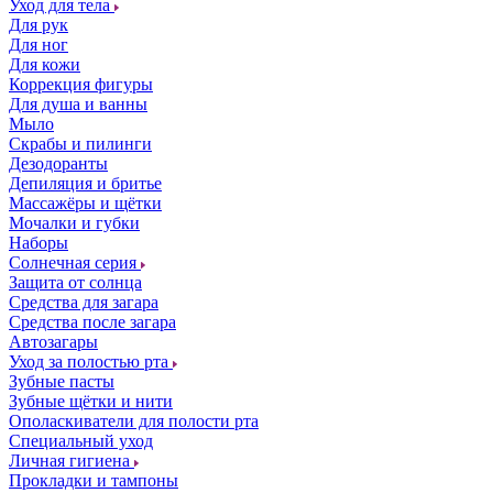
Уход для тела
Для рук
Для ног
Для кожи
Коррекция фигуры
Для душа и ванны
Мыло
Скрабы и пилинги
Дезодоранты
Депиляция и бритье
Массажёры и щётки
Мочалки и губки
Наборы
Солнечная серия
Защита от солнца
Средства для загара
Средства после загара
Автозагары
Уход за полостью рта
Зубные пасты
Зубные щётки и нити
Ополаскиватели для полости рта
Специальный уход
Личная гигиена
Прокладки и тампоны