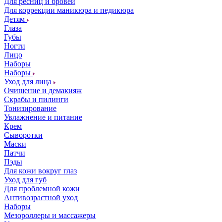
Для ресниц и бровей
Для коррекции маникюра и педикюра
Детям
Глаза
Губы
Ногти
Лицо
Наборы
Наборы
Уход для лица
Очищение и демакияж
Скрабы и пилинги
Тонизирование
Увлажнение и питание
Крем
Сыворотки
Маски
Патчи
Пэды
Для кожи вокруг глаз
Уход для губ
Для проблемной кожи
Антивозрастной уход
Наборы
Мезороллеры и массажеры