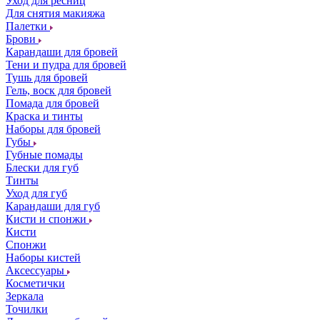
Уход для ресниц
Для снятия макияжа
Палетки
Брови
Карандаши для бровей
Тени и пудра для бровей
Тушь для бровей
Гель, воск для бровей
Помада для бровей
Краска и тинты
Наборы для бровей
Губы
Губные помады
Блески для губ
Тинты
Уход для губ
Карандаши для губ
Кисти и спонжи
Кисти
Спонжи
Наборы кистей
Аксессуары
Косметички
Зеркала
Точилки