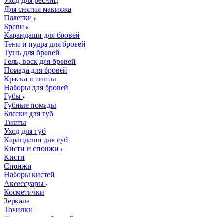
Уход для ресниц
Для снятия макияжа
Палетки
Брови
Карандаши для бровей
Тени и пудра для бровей
Тушь для бровей
Гель, воск для бровей
Помада для бровей
Краска и тинты
Наборы для бровей
Губы
Губные помады
Блески для губ
Тинты
Уход для губ
Карандаши для губ
Кисти и спонжи
Кисти
Спонжи
Наборы кистей
Аксессуары
Косметички
Зеркала
Точилки