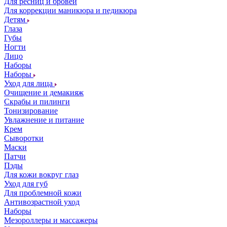
Для ресниц и бровей
Для коррекции маникюра и педикюра
Детям
Глаза
Губы
Ногти
Лицо
Наборы
Наборы
Уход для лица
Очищение и демакияж
Скрабы и пилинги
Тонизирование
Увлажнение и питание
Крем
Сыворотки
Маски
Патчи
Пэды
Для кожи вокруг глаз
Уход для губ
Для проблемной кожи
Антивозрастной уход
Наборы
Мезороллеры и массажеры