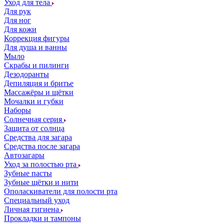
Уход для тела
Для рук
Для ног
Для кожи
Коррекция фигуры
Для душа и ванны
Мыло
Скрабы и пилинги
Дезодоранты
Депиляция и бритье
Массажёры и щётки
Мочалки и губки
Наборы
Солнечная серия
Защита от солнца
Средства для загара
Средства после загара
Автозагары
Уход за полостью рта
Зубные пасты
Зубные щётки и нити
Ополаскиватели для полости рта
Специальный уход
Личная гигиена
Прокладки и тампоны