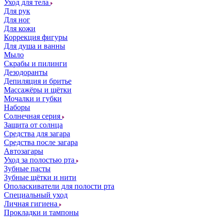
Уход для тела
Для рук
Для ног
Для кожи
Коррекция фигуры
Для душа и ванны
Мыло
Скрабы и пилинги
Дезодоранты
Депиляция и бритье
Массажёры и щётки
Мочалки и губки
Наборы
Солнечная серия
Защита от солнца
Средства для загара
Средства после загара
Автозагары
Уход за полостью рта
Зубные пасты
Зубные щётки и нити
Ополаскиватели для полости рта
Специальный уход
Личная гигиена
Прокладки и тампоны