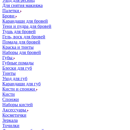
Уход для ресниц
Для снятия макияжа
Палетки
Брови
Карандаши для бровей
Тени и пудра для бровей
Тушь для бровей
Гель, воск для бровей
Помада для бровей
Краска и тинты
Наборы для бровей
Губы
Губные помады
Блески для губ
Тинты
Уход для губ
Карандаши для губ
Кисти и спонжи
Кисти
Спонжи
Наборы кистей
Аксессуары
Косметички
Зеркала
Точилки