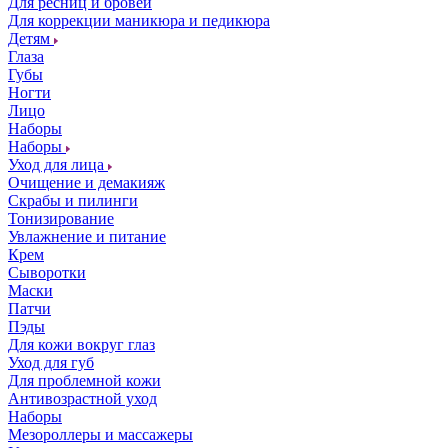
Для ресниц и бровей
Для коррекции маникюра и педикюра
Детям
Глаза
Губы
Ногти
Лицо
Наборы
Наборы
Уход для лица
Очищение и демакияж
Скрабы и пилинги
Тонизирование
Увлажнение и питание
Крем
Сыворотки
Маски
Патчи
Пэды
Для кожи вокруг глаз
Уход для губ
Для проблемной кожи
Антивозрастной уход
Наборы
Мезороллеры и массажеры