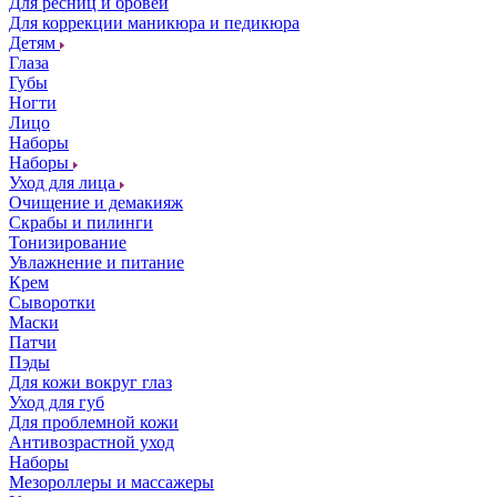
Для ресниц и бровей
Для коррекции маникюра и педикюра
Детям
Глаза
Губы
Ногти
Лицо
Наборы
Наборы
Уход для лица
Очищение и демакияж
Скрабы и пилинги
Тонизирование
Увлажнение и питание
Крем
Сыворотки
Маски
Патчи
Пэды
Для кожи вокруг глаз
Уход для губ
Для проблемной кожи
Антивозрастной уход
Наборы
Мезороллеры и массажеры