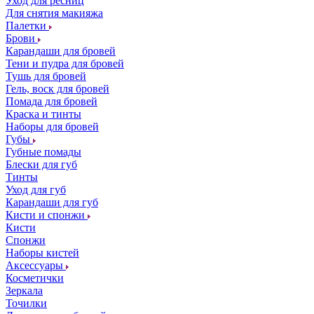
Уход для ресниц
Для снятия макияжа
Палетки
Брови
Карандаши для бровей
Тени и пудра для бровей
Тушь для бровей
Гель, воск для бровей
Помада для бровей
Краска и тинты
Наборы для бровей
Губы
Губные помады
Блески для губ
Тинты
Уход для губ
Карандаши для губ
Кисти и спонжи
Кисти
Спонжи
Наборы кистей
Аксессуары
Косметички
Зеркала
Точилки