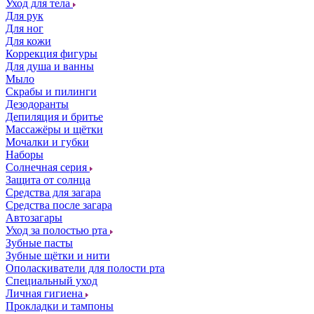
Уход для тела
Для рук
Для ног
Для кожи
Коррекция фигуры
Для душа и ванны
Мыло
Скрабы и пилинги
Дезодоранты
Депиляция и бритье
Массажёры и щётки
Мочалки и губки
Наборы
Солнечная серия
Защита от солнца
Средства для загара
Средства после загара
Автозагары
Уход за полостью рта
Зубные пасты
Зубные щётки и нити
Ополаскиватели для полости рта
Специальный уход
Личная гигиена
Прокладки и тампоны