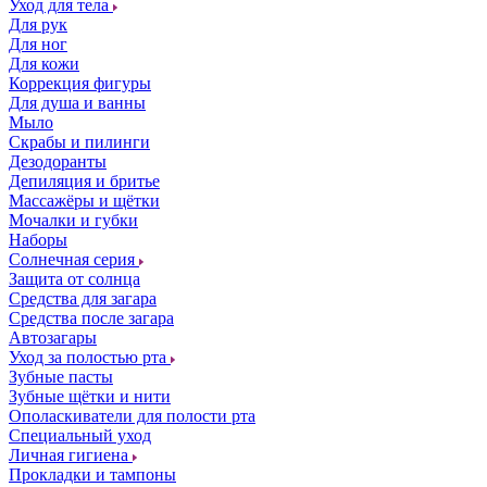
Уход для тела
Для рук
Для ног
Для кожи
Коррекция фигуры
Для душа и ванны
Мыло
Скрабы и пилинги
Дезодоранты
Депиляция и бритье
Массажёры и щётки
Мочалки и губки
Наборы
Солнечная серия
Защита от солнца
Средства для загара
Средства после загара
Автозагары
Уход за полостью рта
Зубные пасты
Зубные щётки и нити
Ополаскиватели для полости рта
Специальный уход
Личная гигиена
Прокладки и тампоны