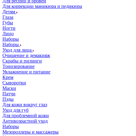
Для ресниц и бровей
Для коррекции маникюра и педикюра
Детям
Глаза
Губы
Ногти
Лицо
Наборы
Наборы
Уход для лица
Очищение и демакияж
Скрабы и пилинги
Тонизирование
Увлажнение и питание
Крем
Сыворотки
Маски
Патчи
Пэды
Для кожи вокруг глаз
Уход для губ
Для проблемной кожи
Антивозрастной уход
Наборы
Мезороллеры и массажеры