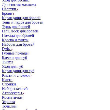
Уход для ресниц
Для снятия макияжа
Палетки
Брови
Карандаши для бровей
Тени и пудра для бровей
Тушь для бровей
Гель, воск для бровей
Помада для бровей
Краска и тинты
Наборы для бровей
Губы
Губные помады
Блески для губ
Тинты
Уход для губ
Карандаши для губ
Кисти и спонжи
Кисти
Спонжи
Наборы кистей
Аксессуары
Косметички
Зеркала
Точилки