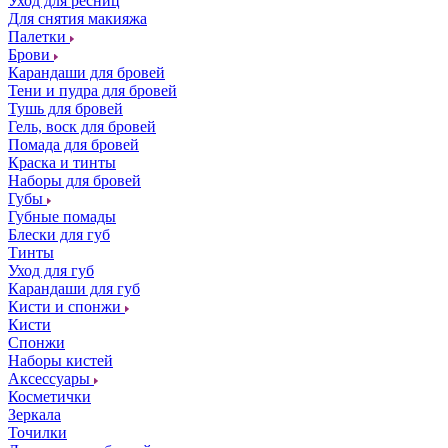
Уход для ресниц
Для снятия макияжа
Палетки
Брови
Карандаши для бровей
Тени и пудра для бровей
Тушь для бровей
Гель, воск для бровей
Помада для бровей
Краска и тинты
Наборы для бровей
Губы
Губные помады
Блески для губ
Тинты
Уход для губ
Карандаши для губ
Кисти и спонжи
Кисти
Спонжи
Наборы кистей
Аксессуары
Косметички
Зеркала
Точилки