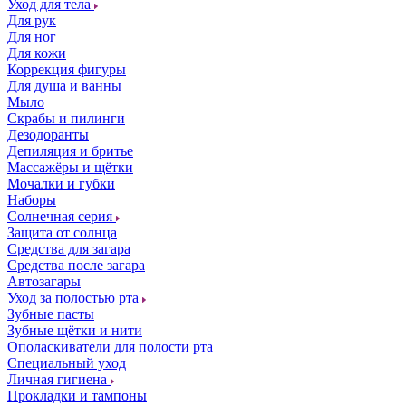
Уход для тела
Для рук
Для ног
Для кожи
Коррекция фигуры
Для душа и ванны
Мыло
Скрабы и пилинги
Дезодоранты
Депиляция и бритье
Массажёры и щётки
Мочалки и губки
Наборы
Солнечная серия
Защита от солнца
Средства для загара
Средства после загара
Автозагары
Уход за полостью рта
Зубные пасты
Зубные щётки и нити
Ополаскиватели для полости рта
Специальный уход
Личная гигиена
Прокладки и тампоны