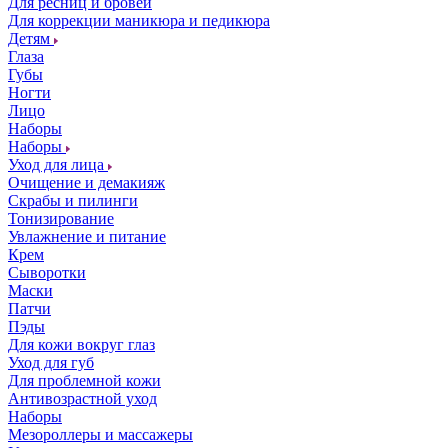
Для ресниц и бровей
Для коррекции маникюра и педикюра
Детям
Глаза
Губы
Ногти
Лицо
Наборы
Наборы
Уход для лица
Очищение и демакияж
Скрабы и пилинги
Тонизирование
Увлажнение и питание
Крем
Сыворотки
Маски
Патчи
Пэды
Для кожи вокруг глаз
Уход для губ
Для проблемной кожи
Антивозрастной уход
Наборы
Мезороллеры и массажеры