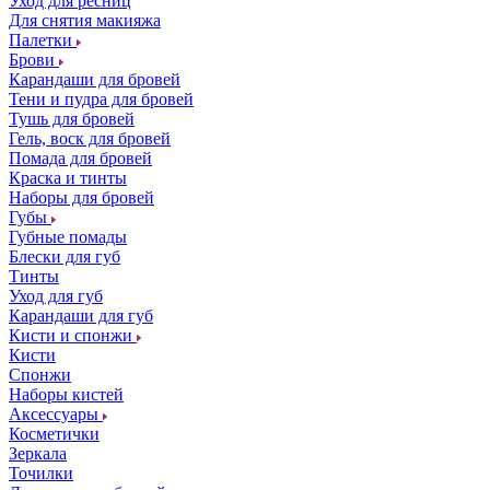
Уход для ресниц
Для снятия макияжа
Палетки
Брови
Карандаши для бровей
Тени и пудра для бровей
Тушь для бровей
Гель, воск для бровей
Помада для бровей
Краска и тинты
Наборы для бровей
Губы
Губные помады
Блески для губ
Тинты
Уход для губ
Карандаши для губ
Кисти и спонжи
Кисти
Спонжи
Наборы кистей
Аксессуары
Косметички
Зеркала
Точилки