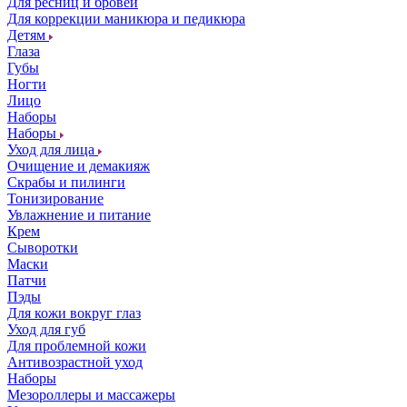
Для ресниц и бровей
Для коррекции маникюра и педикюра
Детям
Глаза
Губы
Ногти
Лицо
Наборы
Наборы
Уход для лица
Очищение и демакияж
Скрабы и пилинги
Тонизирование
Увлажнение и питание
Крем
Сыворотки
Маски
Патчи
Пэды
Для кожи вокруг глаз
Уход для губ
Для проблемной кожи
Антивозрастной уход
Наборы
Мезороллеры и массажеры