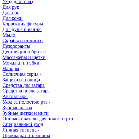
Уход для тела
Для рук
Для ног
Для кожи
Коррекция фигуры
Для душа и ванны
Мыло
Скрабы и пилинги
Дезодоранты
Депиляция и бритье
Массажёры и щётки
Мочалки и губки
Наборы
Солнечная серия
Защита от солнца
Средства для загара
Средства после загара
Автозагары
Уход за полостью рта
Зубные пасты
Зубные щётки и нити
Ополаскиватели для полости рта
Специальный уход
Личная гигиена
Прокладки и тампоны