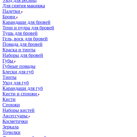
Уход для ресниц
Для снятия макияжа
Палетки
Брови
Карандаши для бровей
Тени и пудра для бровей
Тушь для бровей
Гель, воск для бровей
Помада для бровей
Краска и тинты
Наборы для бровей
Губы
Губные помады
Блески для губ
Тинты
Уход для губ
Карандаши для губ
Кисти и спонжи
Кисти
Спонжи
Наборы кистей
Аксессуары
Косметички
Зеркала
Точилки