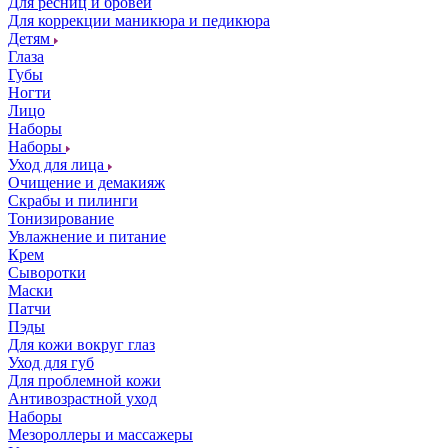
Для ресниц и бровей
Для коррекции маникюра и педикюра
Детям
Глаза
Губы
Ногти
Лицо
Наборы
Наборы
Уход для лица
Очищение и демакияж
Скрабы и пилинги
Тонизирование
Увлажнение и питание
Крем
Сыворотки
Маски
Патчи
Пэды
Для кожи вокруг глаз
Уход для губ
Для проблемной кожи
Антивозрастной уход
Наборы
Мезороллеры и массажеры