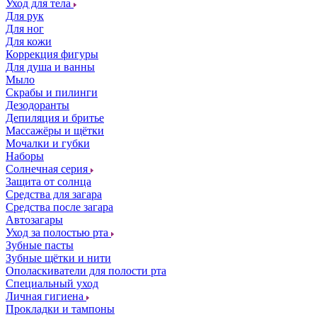
Уход для тела
Для рук
Для ног
Для кожи
Коррекция фигуры
Для душа и ванны
Мыло
Скрабы и пилинги
Дезодоранты
Депиляция и бритье
Массажёры и щётки
Мочалки и губки
Наборы
Солнечная серия
Защита от солнца
Средства для загара
Средства после загара
Автозагары
Уход за полостью рта
Зубные пасты
Зубные щётки и нити
Ополаскиватели для полости рта
Специальный уход
Личная гигиена
Прокладки и тампоны