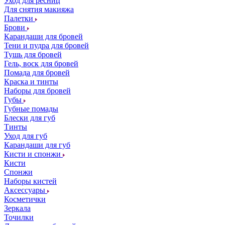
Уход для ресниц
Для снятия макияжа
Палетки
Брови
Карандаши для бровей
Тени и пудра для бровей
Тушь для бровей
Гель, воск для бровей
Помада для бровей
Краска и тинты
Наборы для бровей
Губы
Губные помады
Блески для губ
Тинты
Уход для губ
Карандаши для губ
Кисти и спонжи
Кисти
Спонжи
Наборы кистей
Аксессуары
Косметички
Зеркала
Точилки