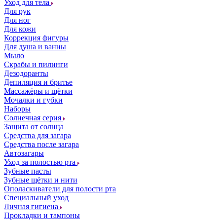
Уход для тела
Для рук
Для ног
Для кожи
Коррекция фигуры
Для душа и ванны
Мыло
Скрабы и пилинги
Дезодоранты
Депиляция и бритье
Массажёры и щётки
Мочалки и губки
Наборы
Солнечная серия
Защита от солнца
Средства для загара
Средства после загара
Автозагары
Уход за полостью рта
Зубные пасты
Зубные щётки и нити
Ополаскиватели для полости рта
Специальный уход
Личная гигиена
Прокладки и тампоны