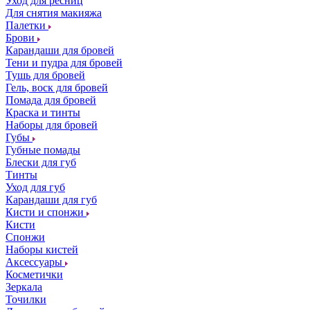
Уход для ресниц
Для снятия макияжа
Палетки
Брови
Карандаши для бровей
Тени и пудра для бровей
Тушь для бровей
Гель, воск для бровей
Помада для бровей
Краска и тинты
Наборы для бровей
Губы
Губные помады
Блески для губ
Тинты
Уход для губ
Карандаши для губ
Кисти и спонжи
Кисти
Спонжи
Наборы кистей
Аксессуары
Косметички
Зеркала
Точилки