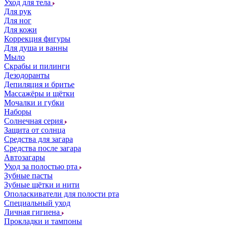
Уход для тела
Для рук
Для ног
Для кожи
Коррекция фигуры
Для душа и ванны
Мыло
Скрабы и пилинги
Дезодоранты
Депиляция и бритье
Массажёры и щётки
Мочалки и губки
Наборы
Солнечная серия
Защита от солнца
Средства для загара
Средства после загара
Автозагары
Уход за полостью рта
Зубные пасты
Зубные щётки и нити
Ополаскиватели для полости рта
Специальный уход
Личная гигиена
Прокладки и тампоны