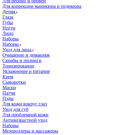
Для ресниц и бровей
Для коррекции маникюра и педикюра
Детям
Глаза
Губы
Ногти
Лицо
Наборы
Наборы
Уход для лица
Очищение и демакияж
Скрабы и пилинги
Тонизирование
Увлажнение и питание
Крем
Сыворотки
Маски
Патчи
Пэды
Для кожи вокруг глаз
Уход для губ
Для проблемной кожи
Антивозрастной уход
Наборы
Мезороллеры и массажеры