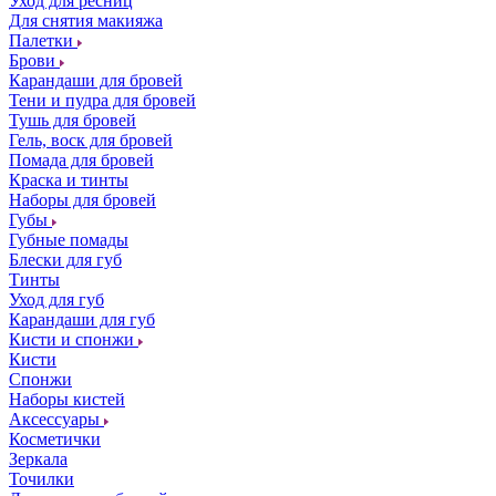
Уход для ресниц
Для снятия макияжа
Палетки
Брови
Карандаши для бровей
Тени и пудра для бровей
Тушь для бровей
Гель, воск для бровей
Помада для бровей
Краска и тинты
Наборы для бровей
Губы
Губные помады
Блески для губ
Тинты
Уход для губ
Карандаши для губ
Кисти и спонжи
Кисти
Спонжи
Наборы кистей
Аксессуары
Косметички
Зеркала
Точилки