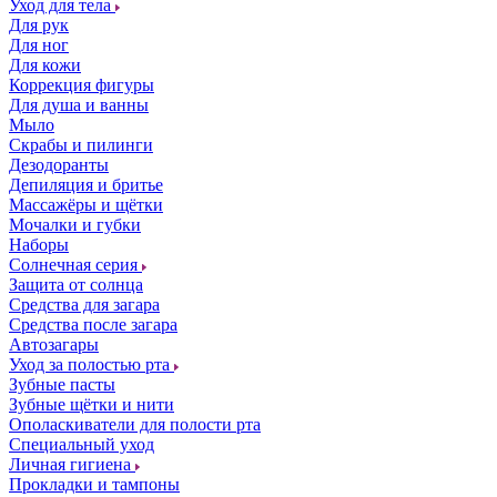
Уход для тела
Для рук
Для ног
Для кожи
Коррекция фигуры
Для душа и ванны
Мыло
Скрабы и пилинги
Дезодоранты
Депиляция и бритье
Массажёры и щётки
Мочалки и губки
Наборы
Солнечная серия
Защита от солнца
Средства для загара
Средства после загара
Автозагары
Уход за полостью рта
Зубные пасты
Зубные щётки и нити
Ополаскиватели для полости рта
Специальный уход
Личная гигиена
Прокладки и тампоны