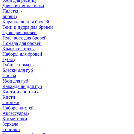
Уход для ресниц
Для снятия макияжа
Палетки
Брови
Карандаши для бровей
Тени и пудра для бровей
Тушь для бровей
Гель, воск для бровей
Помада для бровей
Краска и тинты
Наборы для бровей
Губы
Губные помады
Блески для губ
Тинты
Уход для губ
Карандаши для губ
Кисти и спонжи
Кисти
Спонжи
Наборы кистей
Аксессуары
Косметички
Зеркала
Точилки