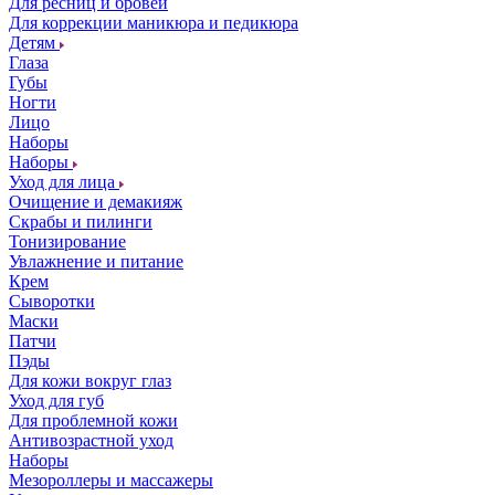
Для ресниц и бровей
Для коррекции маникюра и педикюра
Детям
Глаза
Губы
Ногти
Лицо
Наборы
Наборы
Уход для лица
Очищение и демакияж
Скрабы и пилинги
Тонизирование
Увлажнение и питание
Крем
Сыворотки
Маски
Патчи
Пэды
Для кожи вокруг глаз
Уход для губ
Для проблемной кожи
Антивозрастной уход
Наборы
Мезороллеры и массажеры