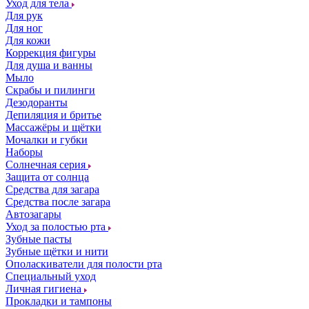
Уход для тела
Для рук
Для ног
Для кожи
Коррекция фигуры
Для душа и ванны
Мыло
Скрабы и пилинги
Дезодоранты
Депиляция и бритье
Массажёры и щётки
Мочалки и губки
Наборы
Солнечная серия
Защита от солнца
Средства для загара
Средства после загара
Автозагары
Уход за полостью рта
Зубные пасты
Зубные щётки и нити
Ополаскиватели для полости рта
Специальный уход
Личная гигиена
Прокладки и тампоны