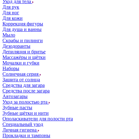
Уход для тела
Для рук
Для ног
Для кожи
Коррекция фигуры
Для душа и ванны
Мыло
Скрабы и пилинги
Дезодоранты
Депиляция и бритье
Массажёры и щётки
Мочалки и губки
Наборы
Солнечная серия
Защита от солнца
Средства для загара
Средства после загара
Автозагары
Уход за полостью рта
Зубные пасты
Зубные щётки и нити
Ополаскиватели для полости рта
Специальный уход
Личная гигиена
Прокладки и тампоны