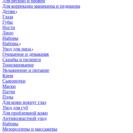
Для ресниц и бровей
Для коррекции маникюра и педикюра
Детям
Глаза
Губы
Ногти
Лицо
Наборы
Наборы
Уход для лица
Очищение и демакияж
Скрабы и пилинги
Тонизирование
Увлажнение и питание
Крем
Сыворотки
Маски
Патчи
Пэды
Для кожи вокруг глаз
Уход для губ
Для проблемной кожи
Антивозрастной уход
Наборы
Мезороллеры и массажеры