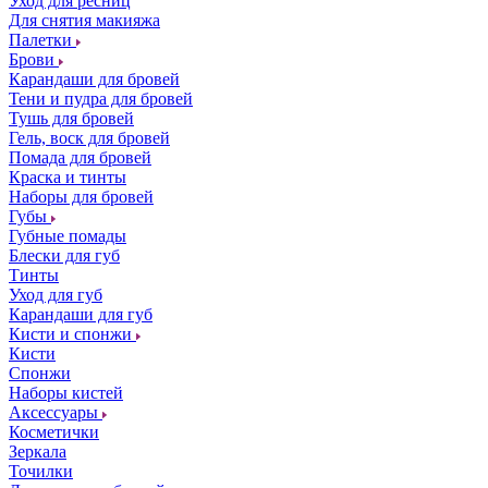
Уход для ресниц
Для снятия макияжа
Палетки
Брови
Карандаши для бровей
Тени и пудра для бровей
Тушь для бровей
Гель, воск для бровей
Помада для бровей
Краска и тинты
Наборы для бровей
Губы
Губные помады
Блески для губ
Тинты
Уход для губ
Карандаши для губ
Кисти и спонжи
Кисти
Спонжи
Наборы кистей
Аксессуары
Косметички
Зеркала
Точилки