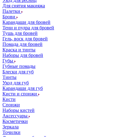
Уход для ресниц
Для снятия макияжа
Палетки
Брови
Карандаши для бровей
Тени и пудра для бровей
Тушь для бровей
Гель, воск для бровей
Помада для бровей
Краска и тинты
Наборы для бровей
Губы
Губные помады
Блески для губ
Тинты
Уход для губ
Карандаши для губ
Кисти и спонжи
Кисти
Спонжи
Наборы кистей
Аксессуары
Косметички
Зеркала
Точилки