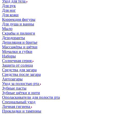
Уход для тела
Для рук
Для ног
Для кожи
Коррекция фигуры
Для душа и ванны
Мыло
Скрабы и пилинги
Дезодоранты
Депиляция и бритье
Массажёры и щётки
Мочалки и губки
Наборы
Солнечная серия
Защита от солнца
Средства для загара
Средства после загара
Автозагары
Уход за полостью рта
Зубные пасты
Зубные щётки и нити
Ополаскиватели для полости рта
Специальный уход
Личная гигиена
Прокладки и тампоны