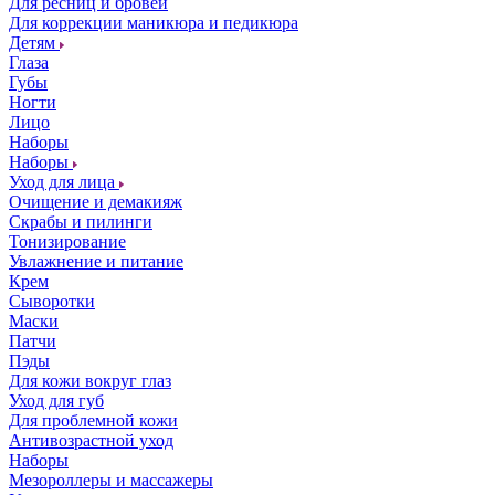
Для ресниц и бровей
Для коррекции маникюра и педикюра
Детям
Глаза
Губы
Ногти
Лицо
Наборы
Наборы
Уход для лица
Очищение и демакияж
Скрабы и пилинги
Тонизирование
Увлажнение и питание
Крем
Сыворотки
Маски
Патчи
Пэды
Для кожи вокруг глаз
Уход для губ
Для проблемной кожи
Антивозрастной уход
Наборы
Мезороллеры и массажеры