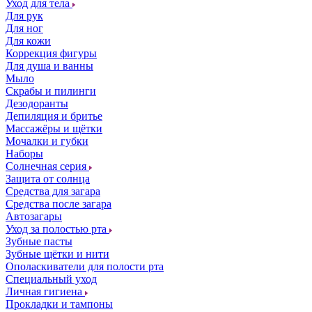
Уход для тела
Для рук
Для ног
Для кожи
Коррекция фигуры
Для душа и ванны
Мыло
Скрабы и пилинги
Дезодоранты
Депиляция и бритье
Массажёры и щётки
Мочалки и губки
Наборы
Солнечная серия
Защита от солнца
Средства для загара
Средства после загара
Автозагары
Уход за полостью рта
Зубные пасты
Зубные щётки и нити
Ополаскиватели для полости рта
Специальный уход
Личная гигиена
Прокладки и тампоны