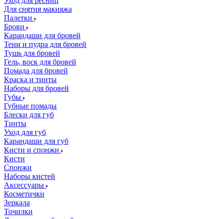
Уход для ресниц
Для снятия макияжа
Палетки
Брови
Карандаши для бровей
Тени и пудра для бровей
Тушь для бровей
Гель, воск для бровей
Помада для бровей
Краска и тинты
Наборы для бровей
Губы
Губные помады
Блески для губ
Тинты
Уход для губ
Карандаши для губ
Кисти и спонжи
Кисти
Спонжи
Наборы кистей
Аксессуары
Косметички
Зеркала
Точилки