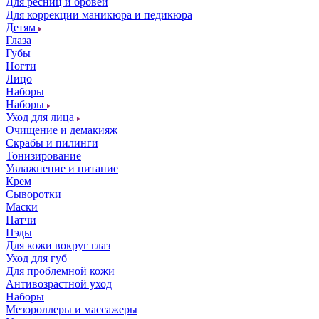
Для ресниц и бровей
Для коррекции маникюра и педикюра
Детям
Глаза
Губы
Ногти
Лицо
Наборы
Наборы
Уход для лица
Очищение и демакияж
Скрабы и пилинги
Тонизирование
Увлажнение и питание
Крем
Сыворотки
Маски
Патчи
Пэды
Для кожи вокруг глаз
Уход для губ
Для проблемной кожи
Антивозрастной уход
Наборы
Мезороллеры и массажеры