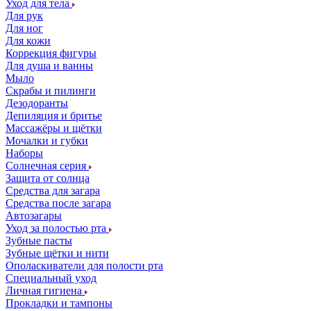
Уход для тела
Для рук
Для ног
Для кожи
Коррекция фигуры
Для душа и ванны
Мыло
Скрабы и пилинги
Дезодоранты
Депиляция и бритье
Массажёры и щётки
Мочалки и губки
Наборы
Солнечная серия
Защита от солнца
Средства для загара
Средства после загара
Автозагары
Уход за полостью рта
Зубные пасты
Зубные щётки и нити
Ополаскиватели для полости рта
Специальный уход
Личная гигиена
Прокладки и тампоны