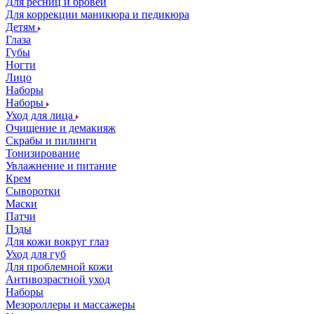
Для ресниц и бровей
Для коррекции маникюра и педикюра
Детям
Глаза
Губы
Ногти
Лицо
Наборы
Наборы
Уход для лица
Очищение и демакияж
Скрабы и пилинги
Тонизирование
Увлажнение и питание
Крем
Сыворотки
Маски
Патчи
Пэды
Для кожи вокруг глаз
Уход для губ
Для проблемной кожи
Антивозрастной уход
Наборы
Мезороллеры и массажеры