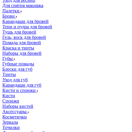
Уход для ресниц
Для снятия макияжа
Палетки
Брови
Карандаши для бровей
Тени и пудра для бровей
Тушь для бровей
Гель, воск для бровей
Помада для бровей
Краска и тинты
Наборы для бровей
Губы
Губные помады
Блески для губ
Тинты
Уход для губ
Карандаши для губ
Кисти и спонжи
Кисти
Спонжи
Наборы кистей
Аксессуары
Косметички
Зеркала
Точилки