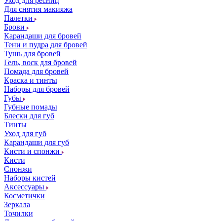
Уход для ресниц
Для снятия макияжа
Палетки
Брови
Карандаши для бровей
Тени и пудра для бровей
Тушь для бровей
Гель, воск для бровей
Помада для бровей
Краска и тинты
Наборы для бровей
Губы
Губные помады
Блески для губ
Тинты
Уход для губ
Карандаши для губ
Кисти и спонжи
Кисти
Спонжи
Наборы кистей
Аксессуары
Косметички
Зеркала
Точилки