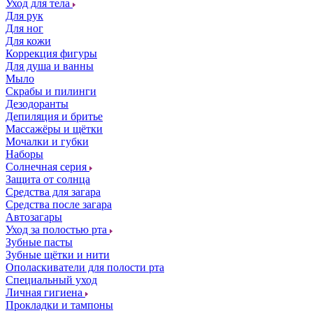
Уход для тела
Для рук
Для ног
Для кожи
Коррекция фигуры
Для душа и ванны
Мыло
Скрабы и пилинги
Дезодоранты
Депиляция и бритье
Массажёры и щётки
Мочалки и губки
Наборы
Солнечная серия
Защита от солнца
Средства для загара
Средства после загара
Автозагары
Уход за полостью рта
Зубные пасты
Зубные щётки и нити
Ополаскиватели для полости рта
Специальный уход
Личная гигиена
Прокладки и тампоны