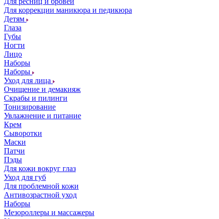
Для ресниц и бровей
Для коррекции маникюра и педикюра
Детям
Глаза
Губы
Ногти
Лицо
Наборы
Наборы
Уход для лица
Очищение и демакияж
Скрабы и пилинги
Тонизирование
Увлажнение и питание
Крем
Сыворотки
Маски
Патчи
Пэды
Для кожи вокруг глаз
Уход для губ
Для проблемной кожи
Антивозрастной уход
Наборы
Мезороллеры и массажеры