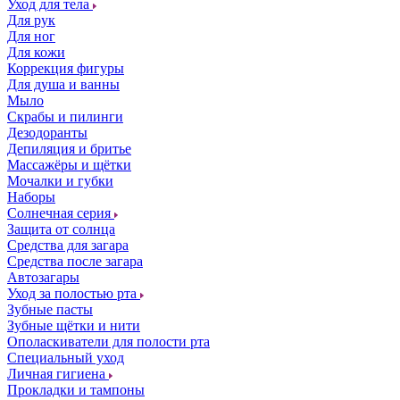
Уход для тела
Для рук
Для ног
Для кожи
Коррекция фигуры
Для душа и ванны
Мыло
Скрабы и пилинги
Дезодоранты
Депиляция и бритье
Массажёры и щётки
Мочалки и губки
Наборы
Солнечная серия
Защита от солнца
Средства для загара
Средства после загара
Автозагары
Уход за полостью рта
Зубные пасты
Зубные щётки и нити
Ополаскиватели для полости рта
Специальный уход
Личная гигиена
Прокладки и тампоны