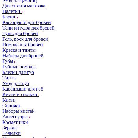
Уход для ресниц
Для снятия макияжа
Палетки
Брови
Карандаши для бровей
Тени и пудра для бровей
Тушь для бровей
Гель, воск для бровей
Помада для бровей
Краска и тинты
Наборы для бровей
Губы
Губные помады
Блески для губ
Тинты
Уход для губ
Карандаши для губ
Кисти и спонжи
Кисти
Спонжи
Наборы кистей
Аксессуары
Косметички
Зеркала
Точилки