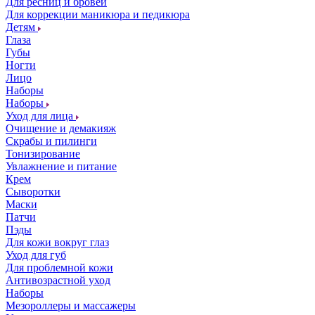
Для ресниц и бровей
Для коррекции маникюра и педикюра
Детям
Глаза
Губы
Ногти
Лицо
Наборы
Наборы
Уход для лица
Очищение и демакияж
Скрабы и пилинги
Тонизирование
Увлажнение и питание
Крем
Сыворотки
Маски
Патчи
Пэды
Для кожи вокруг глаз
Уход для губ
Для проблемной кожи
Антивозрастной уход
Наборы
Мезороллеры и массажеры