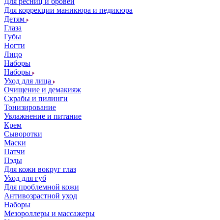
Для ресниц и бровей
Для коррекции маникюра и педикюра
Детям
Глаза
Губы
Ногти
Лицо
Наборы
Наборы
Уход для лица
Очищение и демакияж
Скрабы и пилинги
Тонизирование
Увлажнение и питание
Крем
Сыворотки
Маски
Патчи
Пэды
Для кожи вокруг глаз
Уход для губ
Для проблемной кожи
Антивозрастной уход
Наборы
Мезороллеры и массажеры