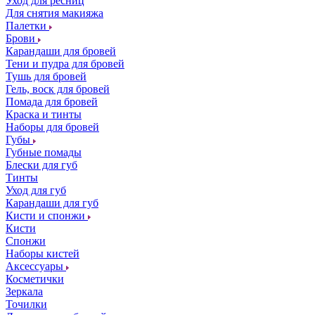
Уход для ресниц
Для снятия макияжа
Палетки
Брови
Карандаши для бровей
Тени и пудра для бровей
Тушь для бровей
Гель, воск для бровей
Помада для бровей
Краска и тинты
Наборы для бровей
Губы
Губные помады
Блески для губ
Тинты
Уход для губ
Карандаши для губ
Кисти и спонжи
Кисти
Спонжи
Наборы кистей
Аксессуары
Косметички
Зеркала
Точилки