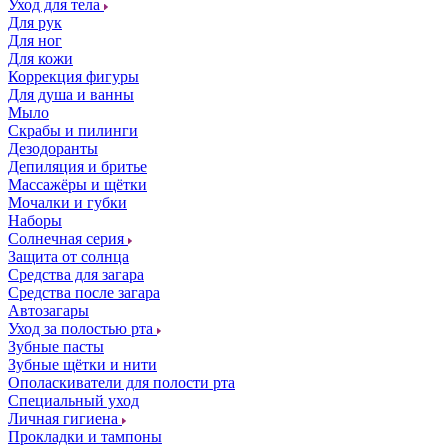
Уход для тела
Для рук
Для ног
Для кожи
Коррекция фигуры
Для душа и ванны
Мыло
Скрабы и пилинги
Дезодоранты
Депиляция и бритье
Массажёры и щётки
Мочалки и губки
Наборы
Солнечная серия
Защита от солнца
Средства для загара
Средства после загара
Автозагары
Уход за полостью рта
Зубные пасты
Зубные щётки и нити
Ополаскиватели для полости рта
Специальный уход
Личная гигиена
Прокладки и тампоны