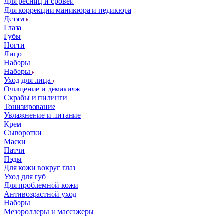
Для ресниц и бровей
Для коррекции маникюра и педикюра
Детям
Глаза
Губы
Ногти
Лицо
Наборы
Наборы
Уход для лица
Очищение и демакияж
Скрабы и пилинги
Тонизирование
Увлажнение и питание
Крем
Сыворотки
Маски
Патчи
Пэды
Для кожи вокруг глаз
Уход для губ
Для проблемной кожи
Антивозрастной уход
Наборы
Мезороллеры и массажеры