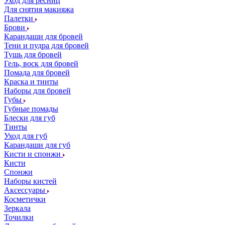
Уход для ресниц
Для снятия макияжа
Палетки
Брови
Карандаши для бровей
Тени и пудра для бровей
Тушь для бровей
Гель, воск для бровей
Помада для бровей
Краска и тинты
Наборы для бровей
Губы
Губные помады
Блески для губ
Тинты
Уход для губ
Карандаши для губ
Кисти и спонжи
Кисти
Спонжи
Наборы кистей
Аксессуары
Косметички
Зеркала
Точилки