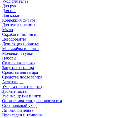
Уход для тела
Для рук
Для ног
Для кожи
Коррекция фигуры
Для душа и ванны
Мыло
Скрабы и пилинги
Дезодоранты
Депиляция и бритье
Массажёры и щётки
Мочалки и губки
Наборы
Солнечная серия
Защита от солнца
Средства для загара
Средства после загара
Автозагары
Уход за полостью рта
Зубные пасты
Зубные щётки и нити
Ополаскиватели для полости рта
Специальный уход
Личная гигиена
Прокладки и тампоны