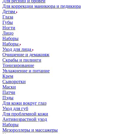
Для ресниц и бровей
Для коррекции маникюра и педикюра
Детям
Глаза
Губы
Ногти
Лицо
Наборы
Наборы
Уход для лица
Очищение и демакияж
Скрабы и пилинги
Тонизирование
Увлажнение и питание
Крем
Сыворотки
Маски
Патчи
Пэды
Для кожи вокруг глаз
Уход для губ
Для проблемной кожи
Антивозрастной уход
Наборы
Мезороллеры и массажеры