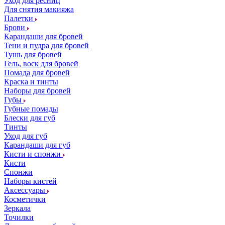
Уход для ресниц
Для снятия макияжа
Палетки
Брови
Карандаши для бровей
Тени и пудра для бровей
Тушь для бровей
Гель, воск для бровей
Помада для бровей
Краска и тинты
Наборы для бровей
Губы
Губные помады
Блески для губ
Тинты
Уход для губ
Карандаши для губ
Кисти и спонжи
Кисти
Спонжи
Наборы кистей
Аксессуары
Косметички
Зеркала
Точилки