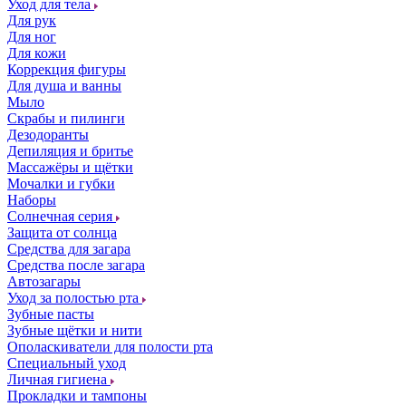
Уход для тела
Для рук
Для ног
Для кожи
Коррекция фигуры
Для душа и ванны
Мыло
Скрабы и пилинги
Дезодоранты
Депиляция и бритье
Массажёры и щётки
Мочалки и губки
Наборы
Солнечная серия
Защита от солнца
Средства для загара
Средства после загара
Автозагары
Уход за полостью рта
Зубные пасты
Зубные щётки и нити
Ополаскиватели для полости рта
Специальный уход
Личная гигиена
Прокладки и тампоны