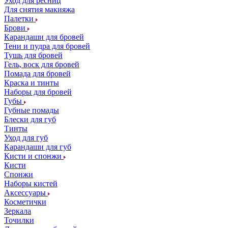
Уход для ресниц
Для снятия макияжа
Палетки
Брови
Карандаши для бровей
Тени и пудра для бровей
Тушь для бровей
Гель, воск для бровей
Помада для бровей
Краска и тинты
Наборы для бровей
Губы
Губные помады
Блески для губ
Тинты
Уход для губ
Карандаши для губ
Кисти и спонжи
Кисти
Спонжи
Наборы кистей
Аксессуары
Косметички
Зеркала
Точилки