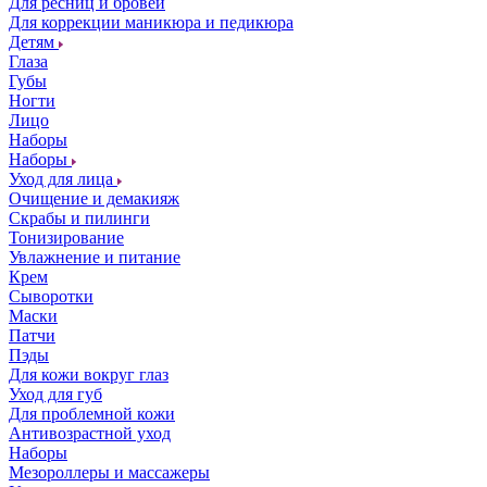
Для ресниц и бровей
Для коррекции маникюра и педикюра
Детям
Глаза
Губы
Ногти
Лицо
Наборы
Наборы
Уход для лица
Очищение и демакияж
Скрабы и пилинги
Тонизирование
Увлажнение и питание
Крем
Сыворотки
Маски
Патчи
Пэды
Для кожи вокруг глаз
Уход для губ
Для проблемной кожи
Антивозрастной уход
Наборы
Мезороллеры и массажеры