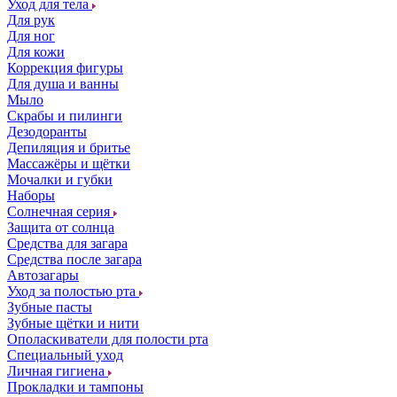
Уход для тела
Для рук
Для ног
Для кожи
Коррекция фигуры
Для душа и ванны
Мыло
Скрабы и пилинги
Дезодоранты
Депиляция и бритье
Массажёры и щётки
Мочалки и губки
Наборы
Солнечная серия
Защита от солнца
Средства для загара
Средства после загара
Автозагары
Уход за полостью рта
Зубные пасты
Зубные щётки и нити
Ополаскиватели для полости рта
Специальный уход
Личная гигиена
Прокладки и тампоны