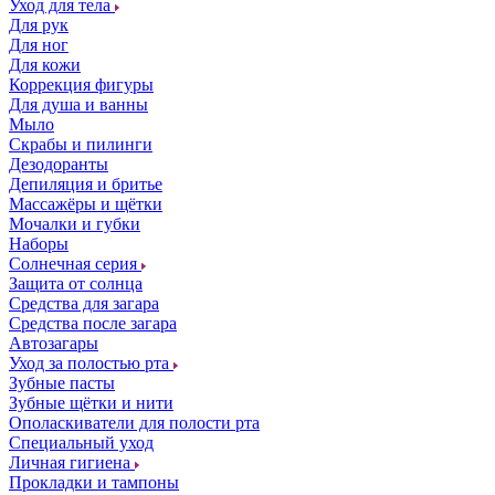
Уход для тела
Для рук
Для ног
Для кожи
Коррекция фигуры
Для душа и ванны
Мыло
Скрабы и пилинги
Дезодоранты
Депиляция и бритье
Массажёры и щётки
Мочалки и губки
Наборы
Солнечная серия
Защита от солнца
Средства для загара
Средства после загара
Автозагары
Уход за полостью рта
Зубные пасты
Зубные щётки и нити
Ополаскиватели для полости рта
Специальный уход
Личная гигиена
Прокладки и тампоны