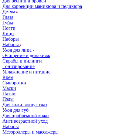
Для ресниц и бровей
Для коррекции маникюра и педикюра
Детям
Глаза
Губы
Ногти
Лицо
Наборы
Наборы
Уход для лица
Очищение и демакияж
Скрабы и пилинги
Тонизирование
Увлажнение и питание
Крем
Сыворотки
Маски
Патчи
Пэды
Для кожи вокруг глаз
Уход для губ
Для проблемной кожи
Антивозрастной уход
Наборы
Мезороллеры и массажеры