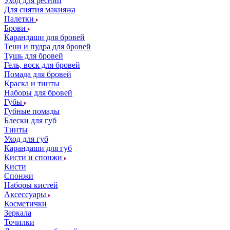
Уход для ресниц
Для снятия макияжа
Палетки
Брови
Карандаши для бровей
Тени и пудра для бровей
Тушь для бровей
Гель, воск для бровей
Помада для бровей
Краска и тинты
Наборы для бровей
Губы
Губные помады
Блески для губ
Тинты
Уход для губ
Карандаши для губ
Кисти и спонжи
Кисти
Спонжи
Наборы кистей
Аксессуары
Косметички
Зеркала
Точилки