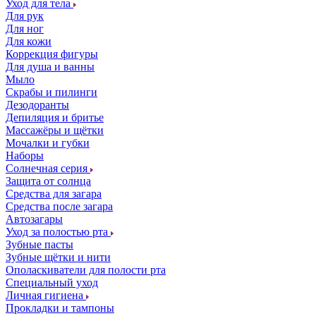
Уход для тела
Для рук
Для ног
Для кожи
Коррекция фигуры
Для душа и ванны
Мыло
Скрабы и пилинги
Дезодоранты
Депиляция и бритье
Массажёры и щётки
Мочалки и губки
Наборы
Солнечная серия
Защита от солнца
Средства для загара
Средства после загара
Автозагары
Уход за полостью рта
Зубные пасты
Зубные щётки и нити
Ополаскиватели для полости рта
Специальный уход
Личная гигиена
Прокладки и тампоны