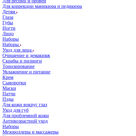
Для ресниц и бровей
Для коррекции маникюра и педикюра
Детям
Глаза
Губы
Ногти
Лицо
Наборы
Наборы
Уход для лица
Очищение и демакияж
Скрабы и пилинги
Тонизирование
Увлажнение и питание
Крем
Сыворотки
Маски
Патчи
Пэды
Для кожи вокруг глаз
Уход для губ
Для проблемной кожи
Антивозрастной уход
Наборы
Мезороллеры и массажеры