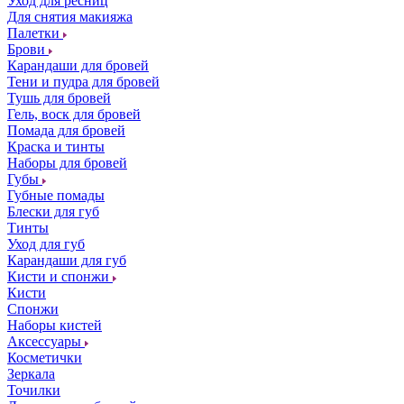
Уход для ресниц
Для снятия макияжа
Палетки
Брови
Карандаши для бровей
Тени и пудра для бровей
Тушь для бровей
Гель, воск для бровей
Помада для бровей
Краска и тинты
Наборы для бровей
Губы
Губные помады
Блески для губ
Тинты
Уход для губ
Карандаши для губ
Кисти и спонжи
Кисти
Спонжи
Наборы кистей
Аксессуары
Косметички
Зеркала
Точилки