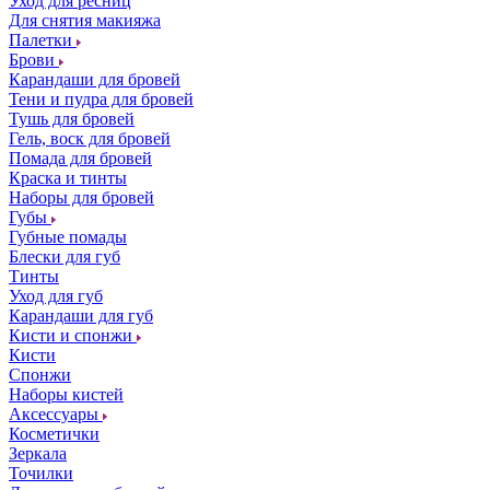
Уход для ресниц
Для снятия макияжа
Палетки
Брови
Карандаши для бровей
Тени и пудра для бровей
Тушь для бровей
Гель, воск для бровей
Помада для бровей
Краска и тинты
Наборы для бровей
Губы
Губные помады
Блески для губ
Тинты
Уход для губ
Карандаши для губ
Кисти и спонжи
Кисти
Спонжи
Наборы кистей
Аксессуары
Косметички
Зеркала
Точилки