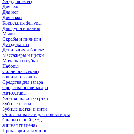
Уход для тела
Для рук
Для ног
Для кожи
Коррекция фигуры
Для душа и ванны
Мыло
Скрабы и пилинги
Дезодоранты
Депиляция и бритье
Массажёры и щётки
Мочалки и губки
Наборы
Солнечная серия
Защита от солнца
Средства для загара
Средства после загара
Автозагары
Уход за полостью рта
Зубные пасты
Зубные щётки и нити
Ополаскиватели для полости рта
Специальный уход
Личная гигиена
Прокладки и тампоны