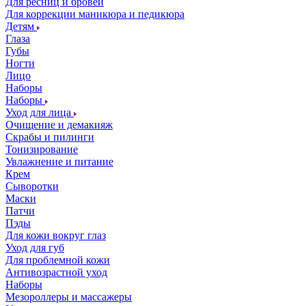
Для ресниц и бровей
Для коррекции маникюра и педикюра
Детям
Глаза
Губы
Ногти
Лицо
Наборы
Наборы
Уход для лица
Очищение и демакияж
Скрабы и пилинги
Тонизирование
Увлажнение и питание
Крем
Сыворотки
Маски
Патчи
Пэды
Для кожи вокруг глаз
Уход для губ
Для проблемной кожи
Антивозрастной уход
Наборы
Мезороллеры и массажеры