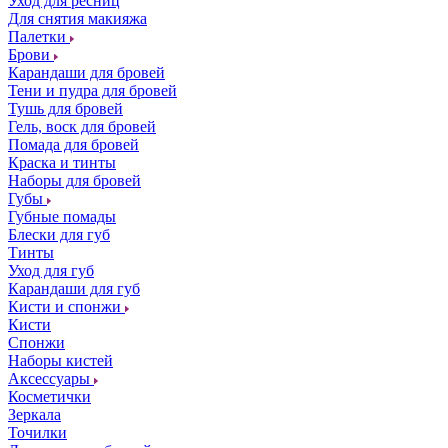
Уход для ресниц
Для снятия макияжа
Палетки
Брови
Карандаши для бровей
Тени и пудра для бровей
Тушь для бровей
Гель, воск для бровей
Помада для бровей
Краска и тинты
Наборы для бровей
Губы
Губные помады
Блески для губ
Тинты
Уход для губ
Карандаши для губ
Кисти и спонжи
Кисти
Спонжи
Наборы кистей
Аксессуары
Косметички
Зеркала
Точилки