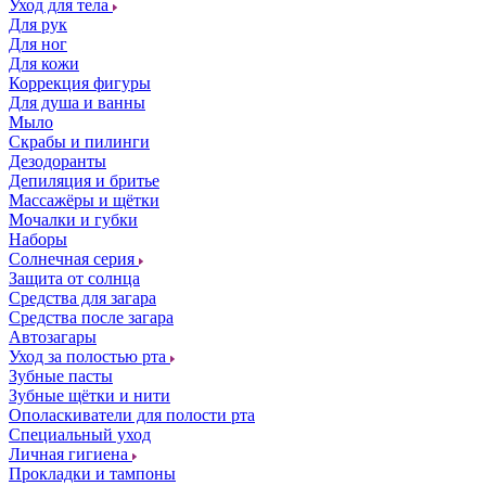
Уход для тела
Для рук
Для ног
Для кожи
Коррекция фигуры
Для душа и ванны
Мыло
Скрабы и пилинги
Дезодоранты
Депиляция и бритье
Массажёры и щётки
Мочалки и губки
Наборы
Солнечная серия
Защита от солнца
Средства для загара
Средства после загара
Автозагары
Уход за полостью рта
Зубные пасты
Зубные щётки и нити
Ополаскиватели для полости рта
Специальный уход
Личная гигиена
Прокладки и тампоны