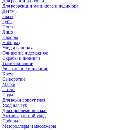
Для ресниц и бровей
Для коррекции маникюра и педикюра
Детям
Глаза
Губы
Ногти
Лицо
Наборы
Наборы
Уход для лица
Очищение и демакияж
Скрабы и пилинги
Тонизирование
Увлажнение и питание
Крем
Сыворотки
Маски
Патчи
Пэды
Для кожи вокруг глаз
Уход для губ
Для проблемной кожи
Антивозрастной уход
Наборы
Мезороллеры и массажеры