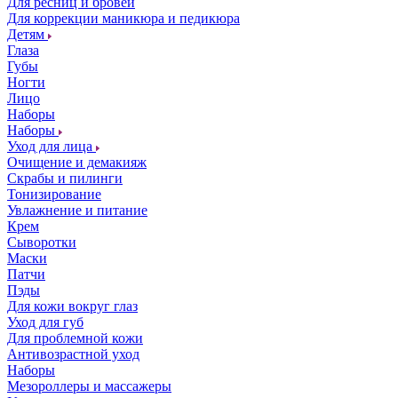
Для ресниц и бровей
Для коррекции маникюра и педикюра
Детям
Глаза
Губы
Ногти
Лицо
Наборы
Наборы
Уход для лица
Очищение и демакияж
Скрабы и пилинги
Тонизирование
Увлажнение и питание
Крем
Сыворотки
Маски
Патчи
Пэды
Для кожи вокруг глаз
Уход для губ
Для проблемной кожи
Антивозрастной уход
Наборы
Мезороллеры и массажеры