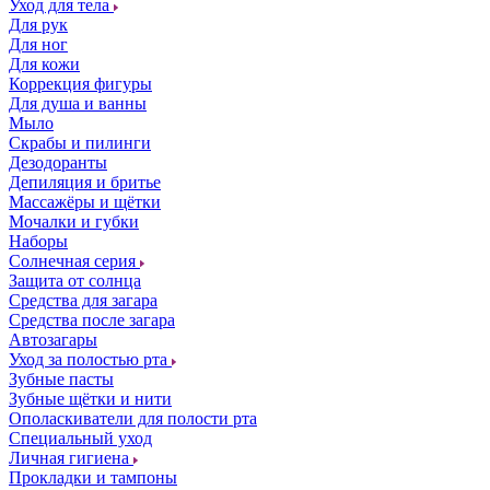
Уход для тела
Для рук
Для ног
Для кожи
Коррекция фигуры
Для душа и ванны
Мыло
Скрабы и пилинги
Дезодоранты
Депиляция и бритье
Массажёры и щётки
Мочалки и губки
Наборы
Солнечная серия
Защита от солнца
Средства для загара
Средства после загара
Автозагары
Уход за полостью рта
Зубные пасты
Зубные щётки и нити
Ополаскиватели для полости рта
Специальный уход
Личная гигиена
Прокладки и тампоны