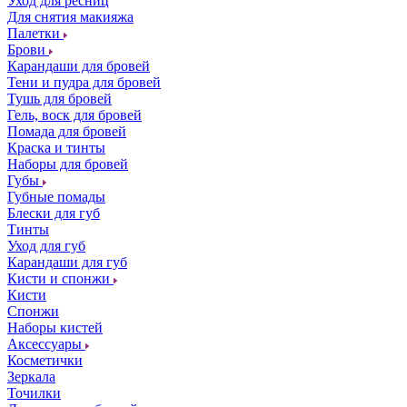
Уход для ресниц
Для снятия макияжа
Палетки
Брови
Карандаши для бровей
Тени и пудра для бровей
Тушь для бровей
Гель, воск для бровей
Помада для бровей
Краска и тинты
Наборы для бровей
Губы
Губные помады
Блески для губ
Тинты
Уход для губ
Карандаши для губ
Кисти и спонжи
Кисти
Спонжи
Наборы кистей
Аксессуары
Косметички
Зеркала
Точилки