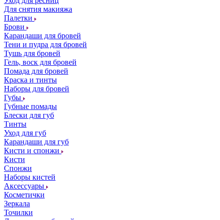
Уход для ресниц
Для снятия макияжа
Палетки
Брови
Карандаши для бровей
Тени и пудра для бровей
Тушь для бровей
Гель, воск для бровей
Помада для бровей
Краска и тинты
Наборы для бровей
Губы
Губные помады
Блески для губ
Тинты
Уход для губ
Карандаши для губ
Кисти и спонжи
Кисти
Спонжи
Наборы кистей
Аксессуары
Косметички
Зеркала
Точилки