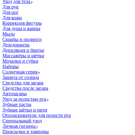
Уход для тела
Для рук
Для ног
Для кожи
Коррекция фигуры
Для душа и ванны
Мыло
Скрабы и пилинги
Дезодоранты
Депиляция и бритье
Массажёры и щётки
Мочалки и губки
Наборы
Солнечная серия
Защита от солнца
Средства для загара
Средства после загара
Автозагары
Уход за полостью рта
Зубные пасты
Зубные щётки и нити
Ополаскиватели для полости рта
Специальный уход
Личная гигиена
Прокладки и тампоны