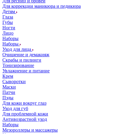
Для ресниц и бровей
Для коррекции маникюра и педикюра
Детям
Глаза
Губы
Ногти
Лицо
Наборы
Наборы
Уход для лица
Очищение и демакияж
Скрабы и пилинги
Тонизирование
Увлажнение и питание
Крем
Сыворотки
Маски
Патчи
Пэды
Для кожи вокруг глаз
Уход для губ
Для проблемной кожи
Антивозрастной уход
Наборы
Мезороллеры и массажеры