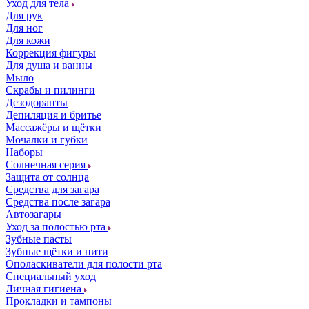
Уход для тела
Для рук
Для ног
Для кожи
Коррекция фигуры
Для душа и ванны
Мыло
Скрабы и пилинги
Дезодоранты
Депиляция и бритье
Массажёры и щётки
Мочалки и губки
Наборы
Солнечная серия
Защита от солнца
Средства для загара
Средства после загара
Автозагары
Уход за полостью рта
Зубные пасты
Зубные щётки и нити
Ополаскиватели для полости рта
Специальный уход
Личная гигиена
Прокладки и тампоны