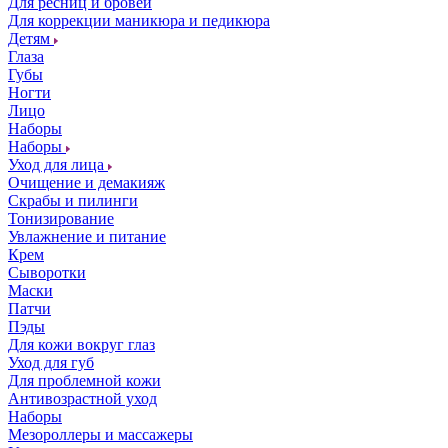
Для ресниц и бровей
Для коррекции маникюра и педикюра
Детям
Глаза
Губы
Ногти
Лицо
Наборы
Наборы
Уход для лица
Очищение и демакияж
Скрабы и пилинги
Тонизирование
Увлажнение и питание
Крем
Сыворотки
Маски
Патчи
Пэды
Для кожи вокруг глаз
Уход для губ
Для проблемной кожи
Антивозрастной уход
Наборы
Мезороллеры и массажеры