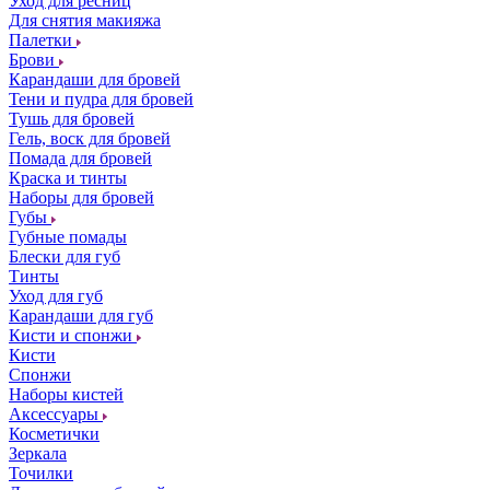
Уход для ресниц
Для снятия макияжа
Палетки
Брови
Карандаши для бровей
Тени и пудра для бровей
Тушь для бровей
Гель, воск для бровей
Помада для бровей
Краска и тинты
Наборы для бровей
Губы
Губные помады
Блески для губ
Тинты
Уход для губ
Карандаши для губ
Кисти и спонжи
Кисти
Спонжи
Наборы кистей
Аксессуары
Косметички
Зеркала
Точилки