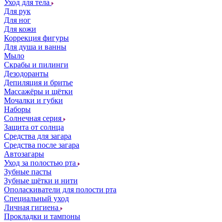
Уход для тела
Для рук
Для ног
Для кожи
Коррекция фигуры
Для душа и ванны
Мыло
Скрабы и пилинги
Дезодоранты
Депиляция и бритье
Массажёры и щётки
Мочалки и губки
Наборы
Солнечная серия
Защита от солнца
Средства для загара
Средства после загара
Автозагары
Уход за полостью рта
Зубные пасты
Зубные щётки и нити
Ополаскиватели для полости рта
Специальный уход
Личная гигиена
Прокладки и тампоны