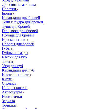
Уход для ресниц
Для снятия макияжа
Палетки
Брови
Карандаши для бровей
Тени и пудра для бровей
Тушь для бровей
Гель, воск для бровей
Помада для бровей
Краска и тинты
Наборы для бровей
Губы
Губные помады
Блески для губ
Тинты
Уход для губ
Карандаши для губ
Кисти и спонжи
Кисти
Спонжи
Наборы кистей
Аксессуары
Косметички
Зеркала
Точилки