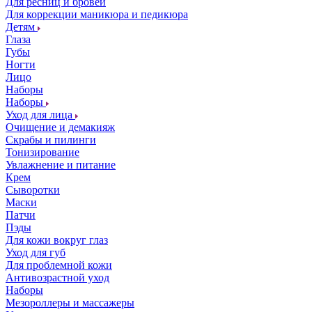
Для ресниц и бровей
Для коррекции маникюра и педикюра
Детям
Глаза
Губы
Ногти
Лицо
Наборы
Наборы
Уход для лица
Очищение и демакияж
Скрабы и пилинги
Тонизирование
Увлажнение и питание
Крем
Сыворотки
Маски
Патчи
Пэды
Для кожи вокруг глаз
Уход для губ
Для проблемной кожи
Антивозрастной уход
Наборы
Мезороллеры и массажеры