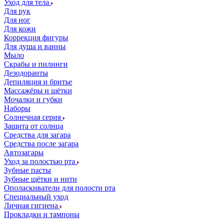
Уход для тела
Для рук
Для ног
Для кожи
Коррекция фигуры
Для душа и ванны
Мыло
Скрабы и пилинги
Дезодоранты
Депиляция и бритье
Массажёры и щётки
Мочалки и губки
Наборы
Солнечная серия
Защита от солнца
Средства для загара
Средства после загара
Автозагары
Уход за полостью рта
Зубные пасты
Зубные щётки и нити
Ополаскиватели для полости рта
Специальный уход
Личная гигиена
Прокладки и тампоны