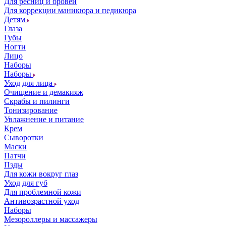
Для ресниц и бровей
Для коррекции маникюра и педикюра
Детям
Глаза
Губы
Ногти
Лицо
Наборы
Наборы
Уход для лица
Очищение и демакияж
Скрабы и пилинги
Тонизирование
Увлажнение и питание
Крем
Сыворотки
Маски
Патчи
Пэды
Для кожи вокруг глаз
Уход для губ
Для проблемной кожи
Антивозрастной уход
Наборы
Мезороллеры и массажеры