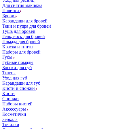
Уход для ресниц
Для снятия макияжа
Палетки
Брови
Карандаши для бровей
Тени и пудра для бровей
Тушь для бровей
Гель, воск для бровей
Помада для бровей
Краска и тинты
Наборы для бровей
Губы
Губные помады
Блески для губ
Тинты
Уход для губ
Карандаши для губ
Кисти и спонжи
Кисти
Спонжи
Наборы кистей
Аксессуары
Косметички
Зеркала
Точилки