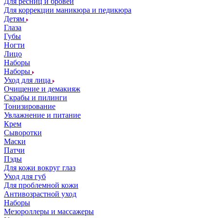
Для ресниц и бровей
Для коррекции маникюра и педикюра
Детям
Глаза
Губы
Ногти
Лицо
Наборы
Наборы
Уход для лица
Очищение и демакияж
Скрабы и пилинги
Тонизирование
Увлажнение и питание
Крем
Сыворотки
Маски
Патчи
Пэды
Для кожи вокруг глаз
Уход для губ
Для проблемной кожи
Антивозрастной уход
Наборы
Мезороллеры и массажеры