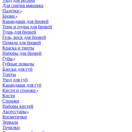
Уход для ресниц
Для снятия макияжа
Палетки
Брови
Карандаши для бровей
Тени и пудра для бровей
Тушь для бровей
Гель, воск для бровей
Помада для бровей
Краска и тинты
Наборы для бровей
Губы
Губные помады
Блески для губ
Тинты
Уход для губ
Карандаши для губ
Кисти и спонжи
Кисти
Спонжи
Наборы кистей
Аксессуары
Косметички
Зеркала
Точилки