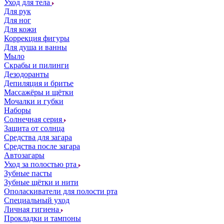
Уход для тела
Для рук
Для ног
Для кожи
Коррекция фигуры
Для душа и ванны
Мыло
Скрабы и пилинги
Дезодоранты
Депиляция и бритье
Массажёры и щётки
Мочалки и губки
Наборы
Солнечная серия
Защита от солнца
Средства для загара
Средства после загара
Автозагары
Уход за полостью рта
Зубные пасты
Зубные щётки и нити
Ополаскиватели для полости рта
Специальный уход
Личная гигиена
Прокладки и тампоны