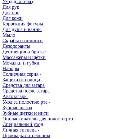
Уход для тела
Для рук
Для ног
Для кожи
Коррекция фигуры
Для душа и ванны
Мыло
Скрабы и пилинги
Дезодоранты
Депиляция и бритье
Массажёры и щётки
Мочалки и губки
Наборы
Солнечная серия
Защита от солнца
Средства для загара
Средства после загара
Автозагары
Уход за полостью рта
Зубные пасты
Зубные щётки и нити
Ополаскиватели для полости рта
Специальный уход
Личная гигиена
Прокладки и тампоны