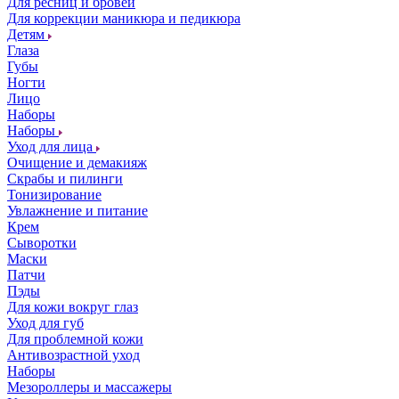
Для ресниц и бровей
Для коррекции маникюра и педикюра
Детям
Глаза
Губы
Ногти
Лицо
Наборы
Наборы
Уход для лица
Очищение и демакияж
Скрабы и пилинги
Тонизирование
Увлажнение и питание
Крем
Сыворотки
Маски
Патчи
Пэды
Для кожи вокруг глаз
Уход для губ
Для проблемной кожи
Антивозрастной уход
Наборы
Мезороллеры и массажеры