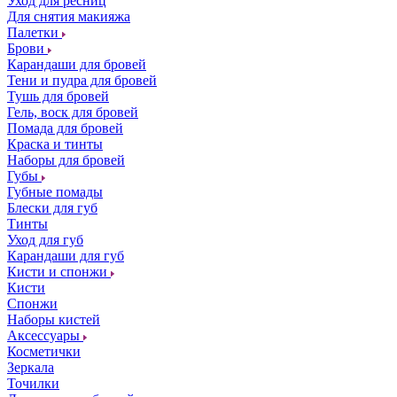
Уход для ресниц
Для снятия макияжа
Палетки
Брови
Карандаши для бровей
Тени и пудра для бровей
Тушь для бровей
Гель, воск для бровей
Помада для бровей
Краска и тинты
Наборы для бровей
Губы
Губные помады
Блески для губ
Тинты
Уход для губ
Карандаши для губ
Кисти и спонжи
Кисти
Спонжи
Наборы кистей
Аксессуары
Косметички
Зеркала
Точилки