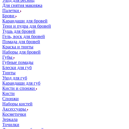
Уход для ресниц
Для снятия макияжа
Палетки
Брови
Карандаши для бровей
Тени и пудра для бровей
Тушь для бровей
Гель, воск для бровей
Помада для бровей
Краска и тинты
Наборы для бровей
Губы
Губные помады
Блески для губ
Тинты
Уход для губ
Карандаши для губ
Кисти и спонжи
Кисти
Спонжи
Наборы кистей
Аксессуары
Косметички
Зеркала
Точилки