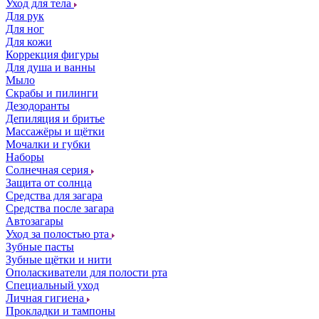
Уход для тела
Для рук
Для ног
Для кожи
Коррекция фигуры
Для душа и ванны
Мыло
Скрабы и пилинги
Дезодоранты
Депиляция и бритье
Массажёры и щётки
Мочалки и губки
Наборы
Солнечная серия
Защита от солнца
Средства для загара
Средства после загара
Автозагары
Уход за полостью рта
Зубные пасты
Зубные щётки и нити
Ополаскиватели для полости рта
Специальный уход
Личная гигиена
Прокладки и тампоны