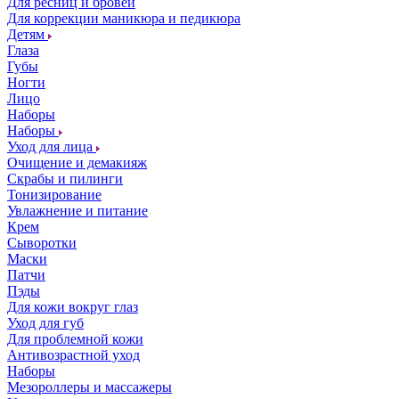
Для ресниц и бровей
Для коррекции маникюра и педикюра
Детям
Глаза
Губы
Ногти
Лицо
Наборы
Наборы
Уход для лица
Очищение и демакияж
Скрабы и пилинги
Тонизирование
Увлажнение и питание
Крем
Сыворотки
Маски
Патчи
Пэды
Для кожи вокруг глаз
Уход для губ
Для проблемной кожи
Антивозрастной уход
Наборы
Мезороллеры и массажеры