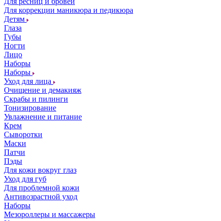
Для ресниц и бровей
Для коррекции маникюра и педикюра
Детям
Глаза
Губы
Ногти
Лицо
Наборы
Наборы
Уход для лица
Очищение и демакияж
Скрабы и пилинги
Тонизирование
Увлажнение и питание
Крем
Сыворотки
Маски
Патчи
Пэды
Для кожи вокруг глаз
Уход для губ
Для проблемной кожи
Антивозрастной уход
Наборы
Мезороллеры и массажеры