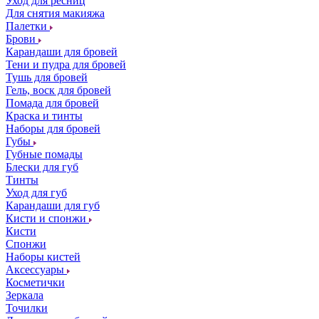
Уход для ресниц
Для снятия макияжа
Палетки
Брови
Карандаши для бровей
Тени и пудра для бровей
Тушь для бровей
Гель, воск для бровей
Помада для бровей
Краска и тинты
Наборы для бровей
Губы
Губные помады
Блески для губ
Тинты
Уход для губ
Карандаши для губ
Кисти и спонжи
Кисти
Спонжи
Наборы кистей
Аксессуары
Косметички
Зеркала
Точилки