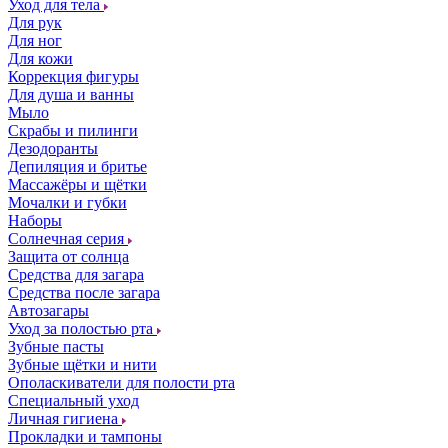
Уход для тела
Для рук
Для ног
Для кожи
Коррекция фигуры
Для душа и ванны
Мыло
Скрабы и пилинги
Дезодоранты
Депиляция и бритье
Массажёры и щётки
Мочалки и губки
Наборы
Солнечная серия
Защита от солнца
Средства для загара
Средства после загара
Автозагары
Уход за полостью рта
Зубные пасты
Зубные щётки и нити
Ополаскиватели для полости рта
Специальный уход
Личная гигиена
Прокладки и тампоны