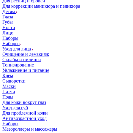
Для ресниц и бровей
Для коррекции маникюра и педикюра
Детям
Глаза
Губы
Ногти
Лицо
Наборы
Наборы
Уход для лица
Очищение и демакияж
Скрабы и пилинги
Тонизирование
Увлажнение и питание
Крем
Сыворотки
Маски
Патчи
Пэды
Для кожи вокруг глаз
Уход для губ
Для проблемной кожи
Антивозрастной уход
Наборы
Мезороллеры и массажеры