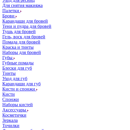
Уход для ресниц
Для снятия макияжа
Палетки
Брови
Карандаши для бровей
Тени и пудра для бровей
Тушь для бровей
Гель, воск для бровей
Помада для бровей
Краска и тинты
Наборы для бровей
Губы
Губные помады
Блески для губ
Тинты
Уход для губ
Карандаши для губ
Кисти и спонжи
Кисти
Спонжи
Наборы кистей
Аксессуары
Косметички
Зеркала
Точилки