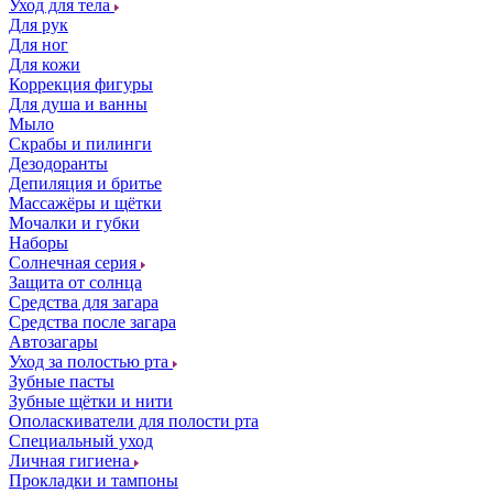
Уход для тела
Для рук
Для ног
Для кожи
Коррекция фигуры
Для душа и ванны
Мыло
Скрабы и пилинги
Дезодоранты
Депиляция и бритье
Массажёры и щётки
Мочалки и губки
Наборы
Солнечная серия
Защита от солнца
Средства для загара
Средства после загара
Автозагары
Уход за полостью рта
Зубные пасты
Зубные щётки и нити
Ополаскиватели для полости рта
Специальный уход
Личная гигиена
Прокладки и тампоны