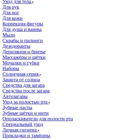
Уход для тела
Для рук
Для ног
Для кожи
Коррекция фигуры
Для душа и ванны
Мыло
Скрабы и пилинги
Дезодоранты
Депиляция и бритье
Массажёры и щётки
Мочалки и губки
Наборы
Солнечная серия
Защита от солнца
Средства для загара
Средства после загара
Автозагары
Уход за полостью рта
Зубные пасты
Зубные щётки и нити
Ополаскиватели для полости рта
Специальный уход
Личная гигиена
Прокладки и тампоны