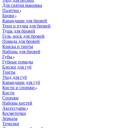
Уход для ресниц
Для снятия макияжа
Палетки
Брови
Карандаши для бровей
Тени и пудра для бровей
Тушь для бровей
Гель, воск для бровей
Помада для бровей
Краска и тинты
Наборы для бровей
Губы
Губные помады
Блески для губ
Тинты
Уход для губ
Карандаши для губ
Кисти и спонжи
Кисти
Спонжи
Наборы кистей
Аксессуары
Косметички
Зеркала
Точилки