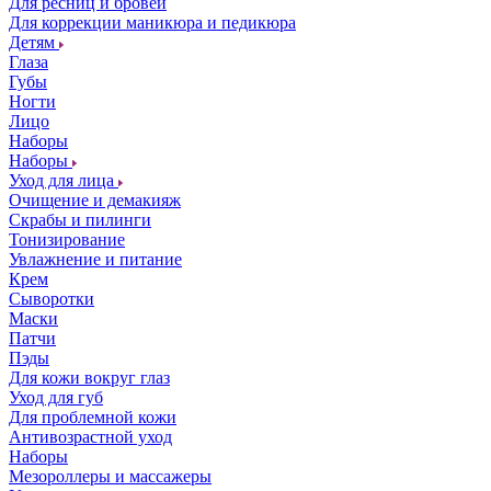
Для ресниц и бровей
Для коррекции маникюра и педикюра
Детям
Глаза
Губы
Ногти
Лицо
Наборы
Наборы
Уход для лица
Очищение и демакияж
Скрабы и пилинги
Тонизирование
Увлажнение и питание
Крем
Сыворотки
Маски
Патчи
Пэды
Для кожи вокруг глаз
Уход для губ
Для проблемной кожи
Антивозрастной уход
Наборы
Мезороллеры и массажеры