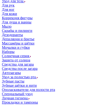
Уход для тела
Для рук
Для ног
Для кожи
Коррекция фигуры
Для душа и ванны
Мыло
Скрабы и пилинги
Дезодоранты
Депиляция и бритье
Массажёры и щётки
Мочалки и губки
Наборы
Солнечная серия
Защита от солнца
Средства для загара
Средства после загара
Автозагары
Уход за полостью рта
Зубные пасты
Зубные щётки и нити
Ополаскиватели для полости рта
Специальный уход
Личная гигиена
Прокладки и тампоны