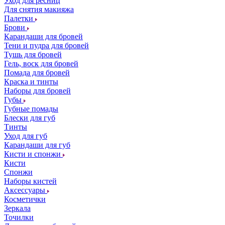
Уход для ресниц
Для снятия макияжа
Палетки
Брови
Карандаши для бровей
Тени и пудра для бровей
Тушь для бровей
Гель, воск для бровей
Помада для бровей
Краска и тинты
Наборы для бровей
Губы
Губные помады
Блески для губ
Тинты
Уход для губ
Карандаши для губ
Кисти и спонжи
Кисти
Спонжи
Наборы кистей
Аксессуары
Косметички
Зеркала
Точилки