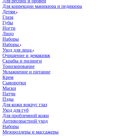
Для ресниц и бровей
Для коррекции маникюра и педикюра
Детям
Глаза
Губы
Ногти
Лицо
Наборы
Наборы
Уход для лица
Очищение и демакияж
Скрабы и пилинги
Тонизирование
Увлажнение и питание
Крем
Сыворотки
Маски
Патчи
Пэды
Для кожи вокруг глаз
Уход для губ
Для проблемной кожи
Антивозрастной уход
Наборы
Мезороллеры и массажеры