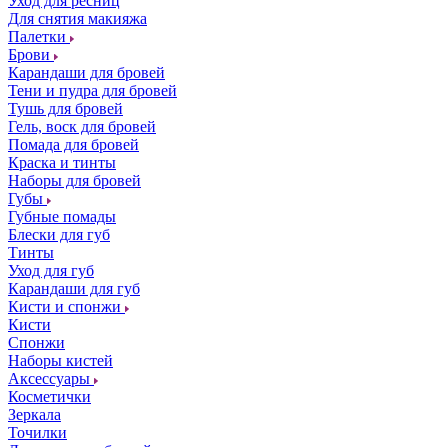
Уход для ресниц
Для снятия макияжа
Палетки
Брови
Карандаши для бровей
Тени и пудра для бровей
Тушь для бровей
Гель, воск для бровей
Помада для бровей
Краска и тинты
Наборы для бровей
Губы
Губные помады
Блески для губ
Тинты
Уход для губ
Карандаши для губ
Кисти и спонжи
Кисти
Спонжи
Наборы кистей
Аксессуары
Косметички
Зеркала
Точилки