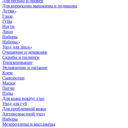
Для ресниц и бровей
Для коррекции маникюра и педикюра
Детям
Глаза
Губы
Ногти
Лицо
Наборы
Наборы
Уход для лица
Очищение и демакияж
Скрабы и пилинги
Тонизирование
Увлажнение и питание
Крем
Сыворотки
Маски
Патчи
Пэды
Для кожи вокруг глаз
Уход для губ
Для проблемной кожи
Антивозрастной уход
Наборы
Мезороллеры и массажеры