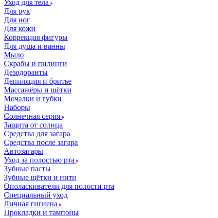
Уход для тела
Для рук
Для ног
Для кожи
Коррекция фигуры
Для душа и ванны
Мыло
Скрабы и пилинги
Дезодоранты
Депиляция и бритье
Массажёры и щётки
Мочалки и губки
Наборы
Солнечная серия
Защита от солнца
Средства для загара
Средства после загара
Автозагары
Уход за полостью рта
Зубные пасты
Зубные щётки и нити
Ополаскиватели для полости рта
Специальный уход
Личная гигиена
Прокладки и тампоны