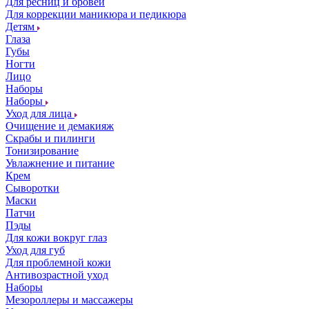
Для ресниц и бровей
Для коррекции маникюра и педикюра
Детям
Глаза
Губы
Ногти
Лицо
Наборы
Наборы
Уход для лица
Очищение и демакияж
Скрабы и пилинги
Тонизирование
Увлажнение и питание
Крем
Сыворотки
Маски
Патчи
Пэды
Для кожи вокруг глаз
Уход для губ
Для проблемной кожи
Антивозрастной уход
Наборы
Мезороллеры и массажеры