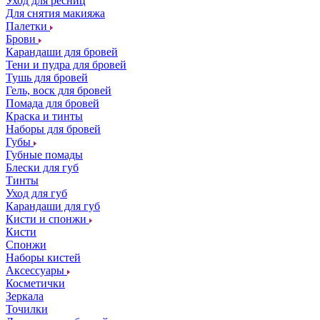
Уход для ресниц
Для снятия макияжа
Палетки
Брови
Карандаши для бровей
Тени и пудра для бровей
Тушь для бровей
Гель, воск для бровей
Помада для бровей
Краска и тинты
Наборы для бровей
Губы
Губные помады
Блески для губ
Тинты
Уход для губ
Карандаши для губ
Кисти и спонжи
Кисти
Спонжи
Наборы кистей
Аксессуары
Косметички
Зеркала
Точилки