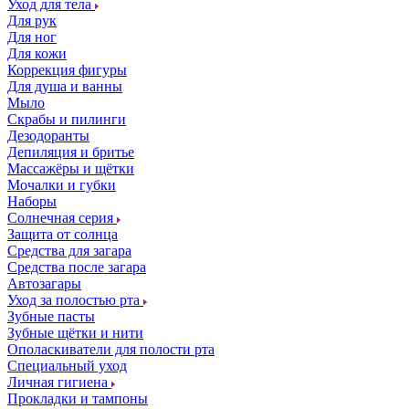
Уход для тела
Для рук
Для ног
Для кожи
Коррекция фигуры
Для душа и ванны
Мыло
Скрабы и пилинги
Дезодоранты
Депиляция и бритье
Массажёры и щётки
Мочалки и губки
Наборы
Солнечная серия
Защита от солнца
Средства для загара
Средства после загара
Автозагары
Уход за полостью рта
Зубные пасты
Зубные щётки и нити
Ополаскиватели для полости рта
Специальный уход
Личная гигиена
Прокладки и тампоны