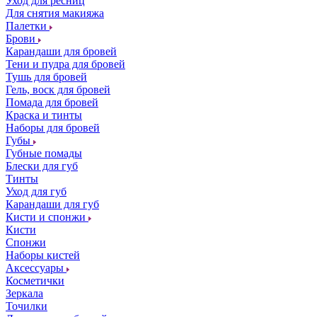
Уход для ресниц
Для снятия макияжа
Палетки
Брови
Карандаши для бровей
Тени и пудра для бровей
Тушь для бровей
Гель, воск для бровей
Помада для бровей
Краска и тинты
Наборы для бровей
Губы
Губные помады
Блески для губ
Тинты
Уход для губ
Карандаши для губ
Кисти и спонжи
Кисти
Спонжи
Наборы кистей
Аксессуары
Косметички
Зеркала
Точилки