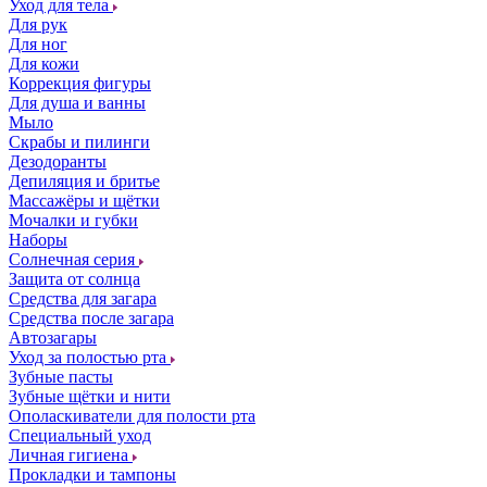
Уход для тела
Для рук
Для ног
Для кожи
Коррекция фигуры
Для душа и ванны
Мыло
Скрабы и пилинги
Дезодоранты
Депиляция и бритье
Массажёры и щётки
Мочалки и губки
Наборы
Солнечная серия
Защита от солнца
Средства для загара
Средства после загара
Автозагары
Уход за полостью рта
Зубные пасты
Зубные щётки и нити
Ополаскиватели для полости рта
Специальный уход
Личная гигиена
Прокладки и тампоны