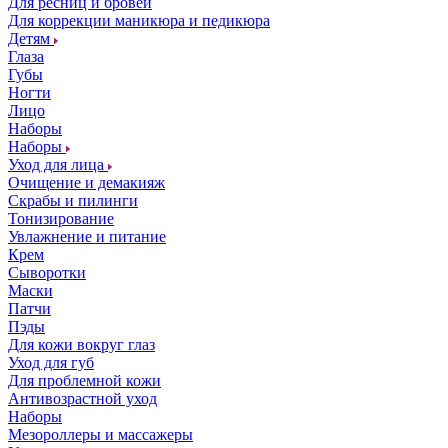
Для ресниц и бровей
Для коррекции маникюра и педикюра
Детям
Глаза
Губы
Ногти
Лицо
Наборы
Наборы
Уход для лица
Очищение и демакияж
Скрабы и пилинги
Тонизирование
Увлажнение и питание
Крем
Сыворотки
Маски
Патчи
Пэды
Для кожи вокруг глаз
Уход для губ
Для проблемной кожи
Антивозрастной уход
Наборы
Мезороллеры и массажеры