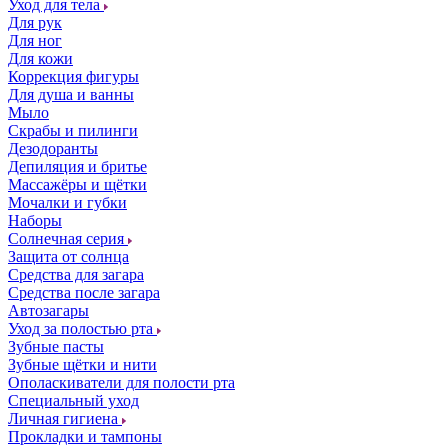
Уход для тела
Для рук
Для ног
Для кожи
Коррекция фигуры
Для душа и ванны
Мыло
Скрабы и пилинги
Дезодоранты
Депиляция и бритье
Массажёры и щётки
Мочалки и губки
Наборы
Солнечная серия
Защита от солнца
Средства для загара
Средства после загара
Автозагары
Уход за полостью рта
Зубные пасты
Зубные щётки и нити
Ополаскиватели для полости рта
Специальный уход
Личная гигиена
Прокладки и тампоны