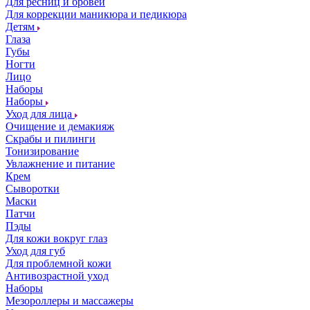
Для ресниц и бровей
Для коррекции маникюра и педикюра
Детям
Глаза
Губы
Ногти
Лицо
Наборы
Наборы
Уход для лица
Очищение и демакияж
Скрабы и пилинги
Тонизирование
Увлажнение и питание
Крем
Сыворотки
Маски
Патчи
Пэды
Для кожи вокруг глаз
Уход для губ
Для проблемной кожи
Антивозрастной уход
Наборы
Мезороллеры и массажеры