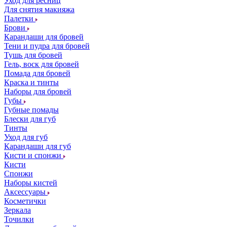
Уход для ресниц
Для снятия макияжа
Палетки
Брови
Карандаши для бровей
Тени и пудра для бровей
Тушь для бровей
Гель, воск для бровей
Помада для бровей
Краска и тинты
Наборы для бровей
Губы
Губные помады
Блески для губ
Тинты
Уход для губ
Карандаши для губ
Кисти и спонжи
Кисти
Спонжи
Наборы кистей
Аксессуары
Косметички
Зеркала
Точилки